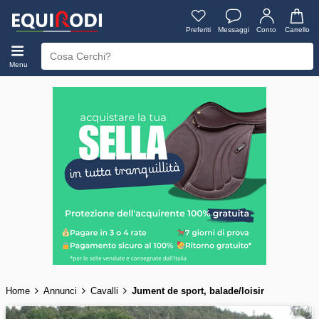
Preferiti
Messaggi
Conto
Carrello
Menu
Home
Annunci
Cavalli
Jument de sport, balade/loisir