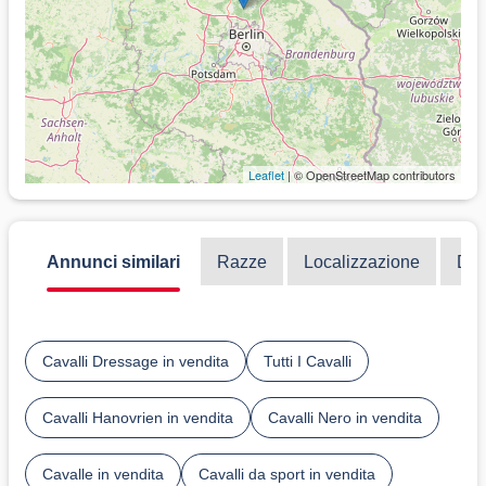
Leaflet
| © OpenStreetMap contributors
Annunci similari
Razze
Localizzazione
Dis
Cavalli Dressage in vendita
Tutti I Cavalli
Cavalli Hanovrien in vendita
Cavalli Nero in vendita
Cavalle in vendita
Cavalli da sport in vendita