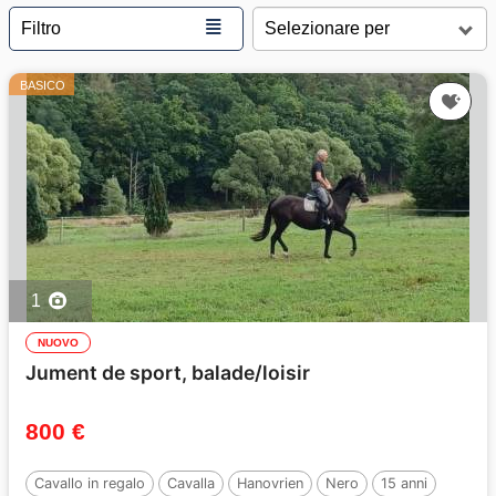
≣
Filtro
BASICO
1
NUOVO
Jument de sport, balade/loisir
800 €
Cavallo in regalo
Cavalla
Hanovrien
Nero
15 anni