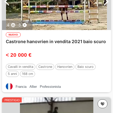
4
3
NUOVO
Castrone hanovrien in vendita 2021 baio scuro
< 20 000 €
Cavalli in vendita
Castrone
Hanovrien
Baio scuro
5 anni
168 cm
Francia
Allier
Professionista
PRESTIGIO