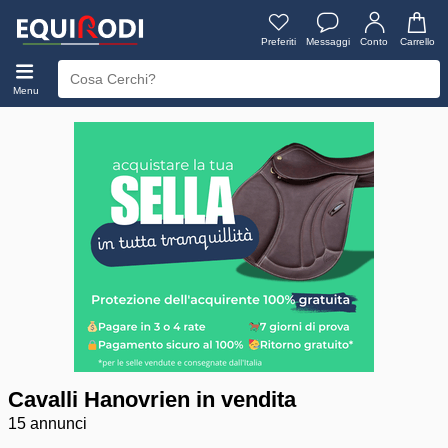
Preferiti
Messaggi
Conto
Carrello
Menu
Cavalli Hanovrien in vendita
15 annunci