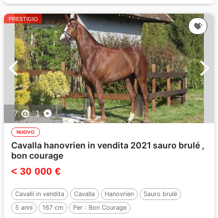
PRESTIGIO
7
1
NUOVO
Cavalla hanovrien in vendita 2021 sauro brulé ,
bon courage
< 30 000 €
Cavalli in vendita
Cavalla
Hanovrien
Sauro brulé
5 anni
167 cm
Per :
Bon Courage