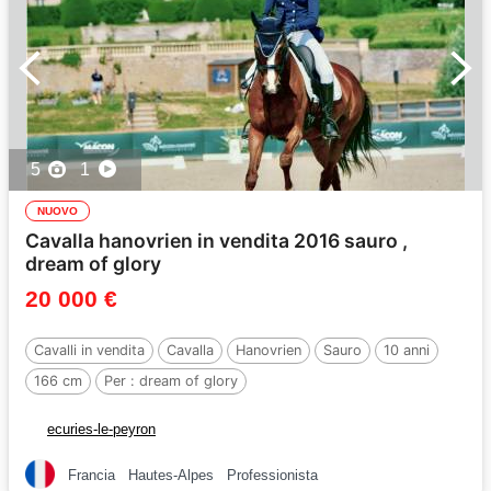
5
1
NUOVO
Cavalla hanovrien in vendita 2016 sauro ,
dream of glory
20 000 €
Cavalli in vendita
Cavalla
Hanovrien
Sauro
10 anni
166 cm
Per :
dream of glory
ecuries-le-peyron
Francia
Hautes-Alpes
Professionista