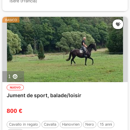
Isère (Francia)
BASICO
1
NUOVO
Jument de sport, balade/loisir
800 €
Cavallo in regalo
Cavalla
Hanovrien
Nero
15 anni