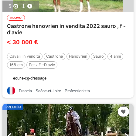
5
1
NUOVO
Castrone hanovrien in vendita 2022 sauro , f -
d'avie
< 30 000 €
Cavalli in vendita
Castrone
Hanovrien
Sauro
4 anni
168 cm
Per :
F -D'avie
ecurie-cg-dressage
Francia
Saône-et-Loire
Professionista
PREMIUM