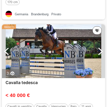
170 cm
Germania
Brandenburg
Privato
BASICO
3
Cavalla tedesca
< 40 000 €
Cavalli in vendita
Cavalla
Hanovrien
Baio
11 anni