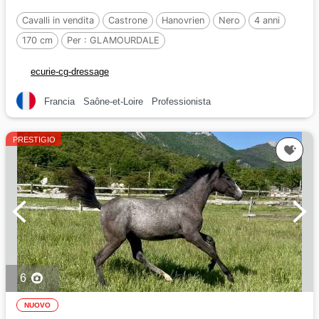
Cavalli in vendita
Castrone
Hanovrien
Nero
4 anni
170 cm
Per :
GLAMOURDALE
ecurie-cg-dressage
Francia
Saône-et-Loire
Professionista
PRESTIGIO
6
NUOVO