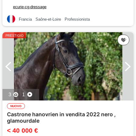
ecurie-cg-dressage
Francia
Saône-et-Loire
Professionista
PRESTIGIO
3
1
NUOVO
Castrone hanovrien in vendita 2022 nero ,
glamourdale
< 40 000 €