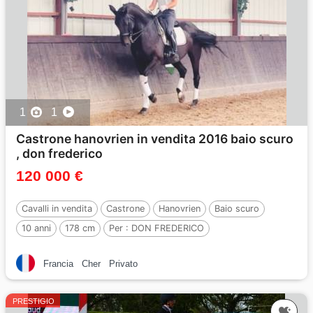
1
1
Castrone hanovrien in vendita 2016 baio scuro
, don frederico
120 000 €
Cavalli in vendita
Castrone
Hanovrien
Baio scuro
10 anni
178 cm
Per :
DON FREDERICO
Francia
Cher
Privato
PRESTIGIO