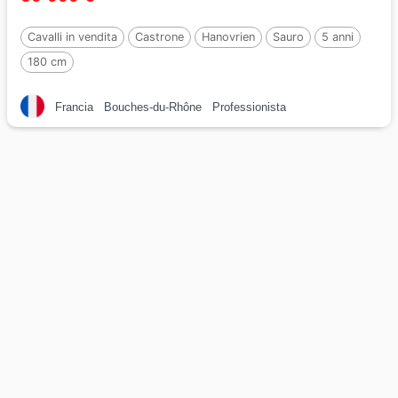
Cavalli in vendita
Castrone
Hanovrien
Sauro
5 anni
180 cm
Francia
Bouches-du-Rhône
Professionista