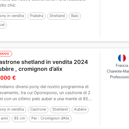
lto chic
ony in vendita
Puledra
Shetland
Baio
oal
NUOVO
astrone shetland in vendita 2024
Francia
ubère , cromignon d’alix
Charente-Mar
 000 €
Professioni
ndiamo diversi pony del nostro programma di
levamento, tra cui Oponopono, un castrone di 2
ni con un ottimo pelo auber e una mente di 85...
ony in vendita
Castrone
Shetland
Aubère
 anni
85 cm
Per :
Cromignon d’Alix