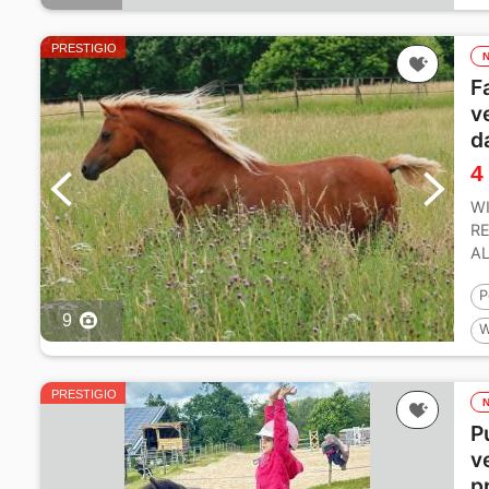
PRESTIGIO
F
v
d
4
WI
RE
AL
1m
P
9
W
1
PRESTIGIO
P
v
p