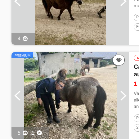
mo
P
F
4
PREMIUM
C
a
1
Ve
al
an
P
2
5
1