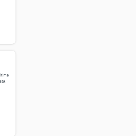
itime
sta