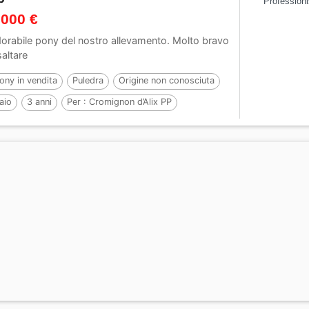
Professioni
 000 €
orabile pony del nostro allevamento. Molto bravo
saltare
ony in vendita
Puledra
Origine non conosciuta
aio
3 anni
Per :
Cromignon d’Alix PP