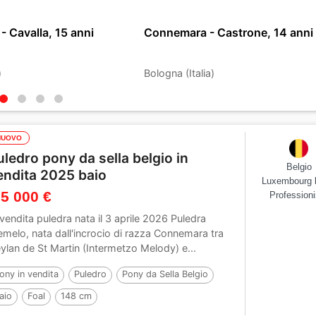
 Cavalla, 15 anni
Connemara - Castrone, 14 anni
)
Bologna (Italia)
NUOVO
uledro pony da sella belgio in
Belgio
endita 2025 baio
Luxembourg 
 5 000 €
Professioni
 vendita puledra nata il 3 aprile 2026 Puledra
emelo, nata dall'incrocio di razza Connemara tra
ylan de St Martin (Intermetzo Melody) e...
ony in vendita
Puledro
Pony da Sella Belgio
aio
Foal
148 cm