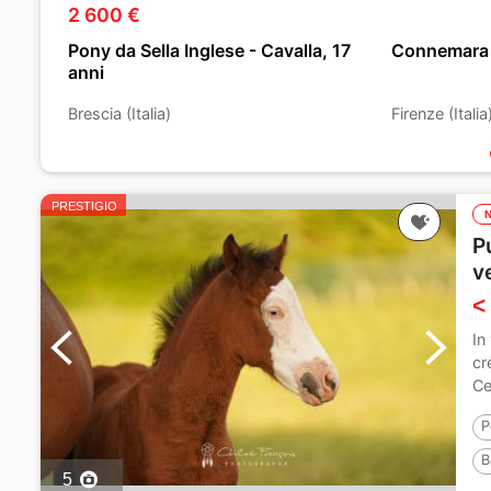
2 600 €
Pony da Sella Inglese - Cavalla, 17
Connemara -
anni
Brescia (Italia)
Firenze (Italia
PRESTIGIO
P
v
<
In
cr
Ce
P
B
5