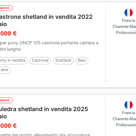
NUOVO
astrone shetland in vendita 2022
Francia
aio
Charente-Mar
 000 €
Professioni
per pony ONCP 105 castrone portante carriera a
dini lunghe
ony in vendita
Castrone
Shetland
Baio
 anni
NUOVO
uledra shetland in vendita 2025
Francia
aio
Charente-Mar
 000 €
Professioni
nette del nostro allevamento Ha un'ossatura