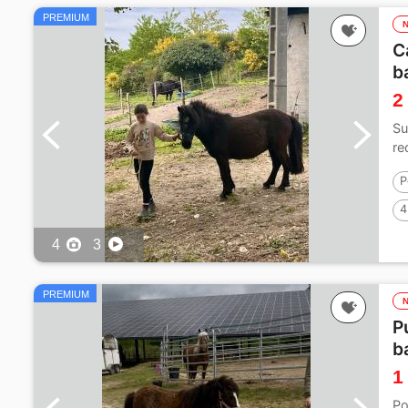
PREMIUM
C
b
2
Su
re
P
4
4
3
PREMIUM
P
b
1
Po