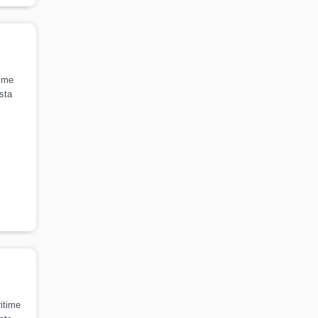
time
sta
itime