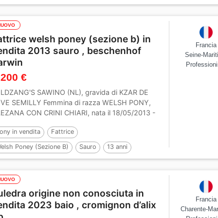
NUOVO
attrice welsh poney (sezione b) in
Francia
endita 2013 sauro , beschenhof
Seine-Mari
arwin
Professioni
 200 €
LDZANG'S SAWINO (NL), gravida di KZAR DE
VE SEMILLY Femmina di razza WELSH PONY,
EZANA CON CRINI CHIARI, nata il 18/05/2013 -
25 Padre:...
ony in vendita
Fattrice
elsh Poney (Sezione B)
Sauro
13 anni
25 cm
Per :
Beschenhof Darwin
NUOVO
uledra origine non conosciuta in
Francia
endita 2023 baio , cromignon d’alix
Charente-Mar
p