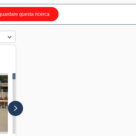
uardare questa ricerca
IN VETRINA
IN VETRINA