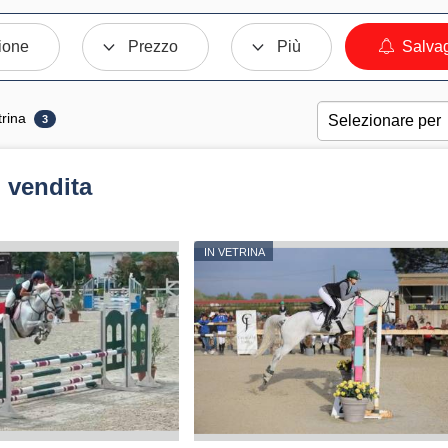
ione
Prezzo
Più
Salvag
trina
3
 vendita
IN VETRINA