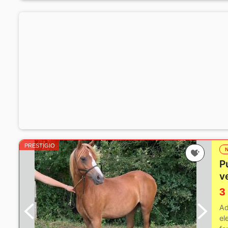
PRESTIGIO
P
v
3
Ad
el