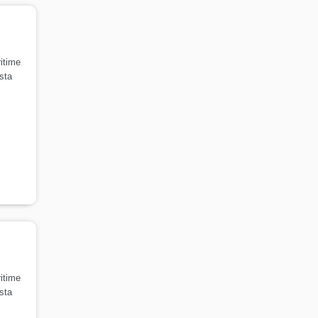
itime
sta
itime
sta