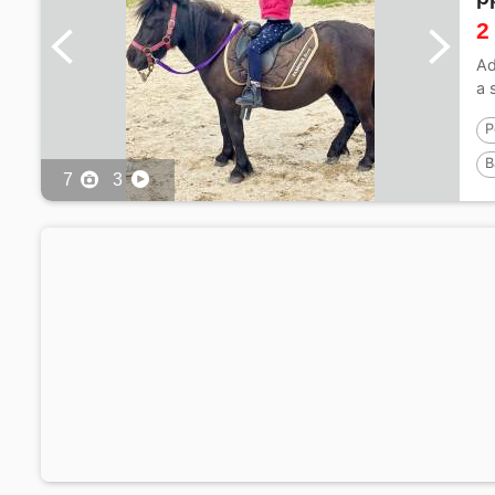
2
Ad
a 
P
B
7
3