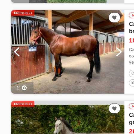
PRESTIGIO
C
b
1
Ca
co
ve
C
B
2
PRESTIGIO
C
g
2