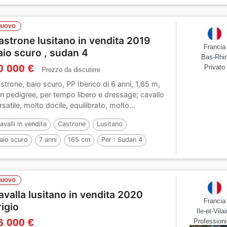
NUOVO
astrone lusitano in vendita 2019
Francia
aio scuro , sudan 4
Bas-Rhi
0 000 €
Privato
Prezzo da discutere
strone, baio scuro, PP Iberico di 6 anni, 1,65 m,
n pedigree, per tempo libero e dressage; cavallo
rsatile, molto docile, equilibrato, molto...
avalli in vendita
Castrone
Lusitano
aio scuro
7 anni
165 cm
Per :
Sudan 4
NUOVO
avalla lusitano in vendita 2020
Francia
rigio
Ile-et-Vila
6 000 €
Professioni