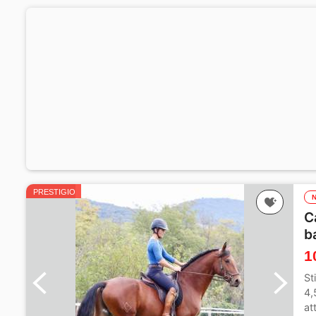
PRESTIGIO
C
b
1
St
4,
at