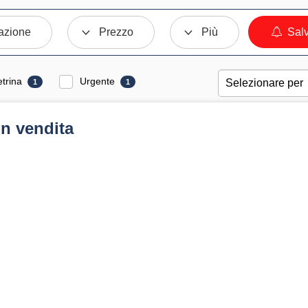
azione
Prezzo
Più
Salv
etrina
Urgente
1
1
in vendita