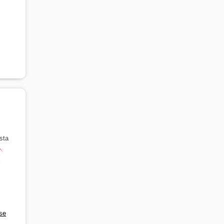
sta
rse