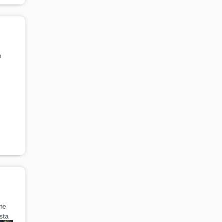
n
ine
sta