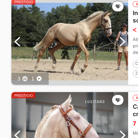
PRESTIGIO
I
s
<
Al
pr
de
C
2
3
1
PRESTIGIO
C
c
7
Ma