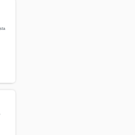
sta
e