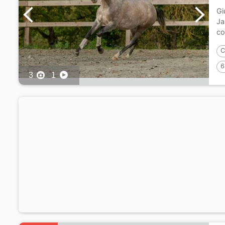
Gi
Ja
co
C
6
3
1