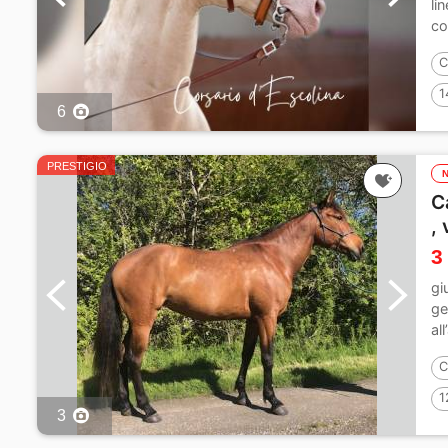
li
co
C
1
6
PRESTIGIO
C
,
3
gi
ge
al
C
1
3