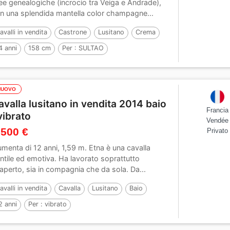
nee genealogiche (incrocio tra Veiga e Andrade),
n una splendida mantella color champagne...
avalli in vendita
Castrone
Lusitano
Crema
4 anni
158 cm
Per :
SULTAO
NUOVO
avalla lusitano in vendita 2014 baio
Francia
 vibrato
Vendée
 500 €
Privato
umenta di 12 anni, 1,59 m. Etna è una cavalla
ntile ed emotiva. Ha lavorato soprattutto
l’aperto, sia in compagnia che da sola. Da...
avalli in vendita
Cavalla
Lusitano
Baio
2 anni
Per :
vibrato