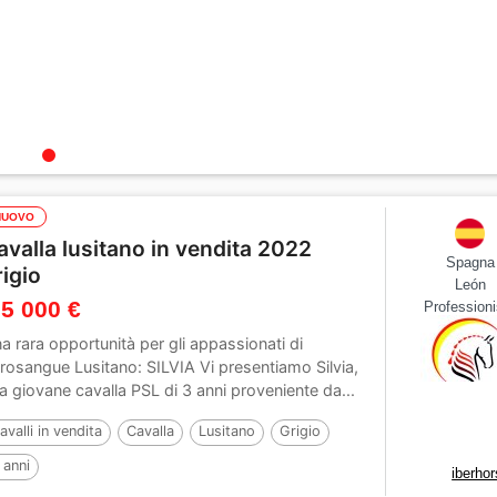
NUOVO
avalla lusitano in vendita 2022
Spagna
rigio
León
 5 000 €
Professioni
a rara opportunità per gli appassionati di
rosangue Lusitano: SILVIA Vi presentiamo Silvia,
a giovane cavalla PSL di 3 anni proveniente da...
avalli in vendita
Cavalla
Lusitano
Grigio
 anni
iberho