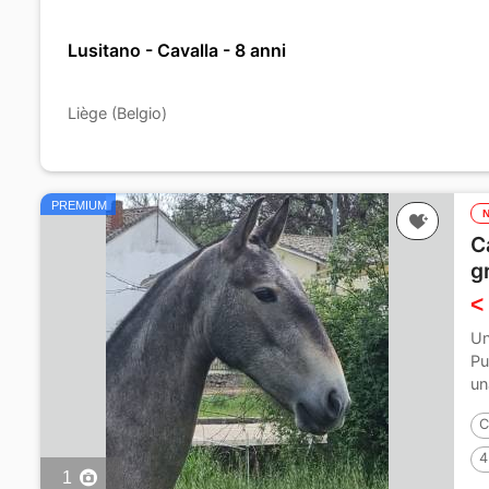
Lusitano - Cavalla - 8 anni
Liège (Belgio)
PREMIUM
C
g
<
Un
Pu
un
C
4
1