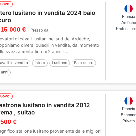
NUOVO
ntero lusitano in vendita 2024 baio
Francia
curo
Ardèche
 15 000 €
Professioni
Prezzo da
levatori di cavalli lusitani nel sud dell’Ardèche,
oponiamo diversi puledri in vendita, dal momento
llo svezzamento fino ai 2 anni. -...
avalli in vendita
Intero
Lusitano
Baio scuro
 anni
NUOVO
astrone lusitano in vendita 2012
Francia
rema , sultao
Essonn
 500 €
Privato
gnifico stallone lusitano proveniente dalle migliori