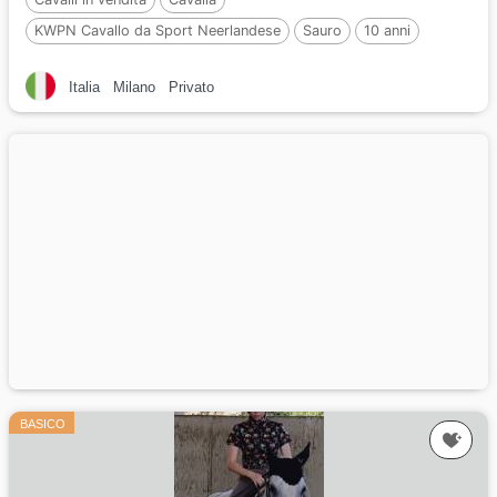
KWPN Cavallo da Sport Neerlandese
Sauro
10 anni
165 cm
Per :
EMIR R
Italia
Milano
Privato
BASICO