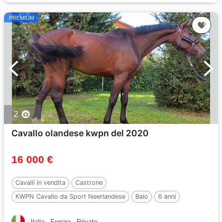
PREMIUM
2
Cavallo olandese kwpn del 2020
16 000 €
Cavalli in vendita
Castrone
KWPN Cavallo da Sport Neerlandese
Baio
6 anni
165 cm
Per :
BALTIC VDL
Italia
Ferrara
Privato