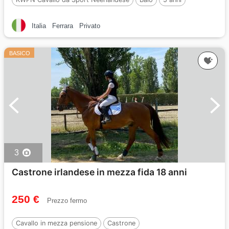
159 cm
Per :
Kallmar VDL
Italia
Ferrara
Privato
BASICO
3
Castrone irlandese in mezza fida 18 anni
250 €
Prezzo fermo
Cavallo in mezza pensione
Castrone