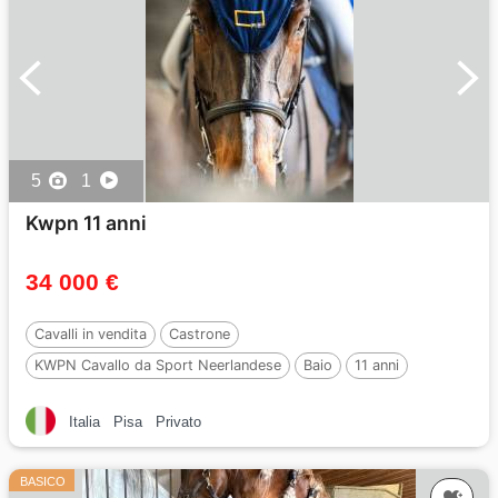
5
1
Kwpn 11 anni
34 000 €
Cavalli in vendita
Castrone
KWPN Cavallo da Sport Neerlandese
Baio
11 anni
170 cm
Per :
ANDIAMO Z
Italia
Pisa
Privato
BASICO