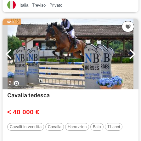
Italia
Treviso
Privato
BASICO
3
Cavalla tedesca
< 40 000 €
Cavalli in vendita
Cavalla
Hanovrien
Baio
11 anni