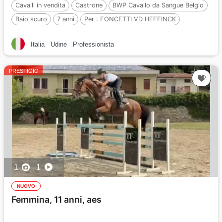
Cavalli in vendita
Castrone
BWP Cavallo da Sangue Belgio
Baio scuro
7 anni
Per :
FONCETTI VD HEFFINCK
Italia
Udine
Professionista
PRESTIGIO
1
1
NUOVO
Femmina, 11 anni, aes