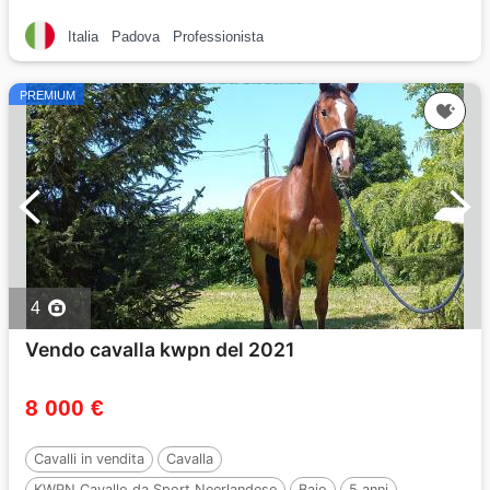
Italia
Padova
Professionista
PREMIUM
4
Vendo cavalla kwpn del 2021
8 000 €
Cavalli in vendita
Cavalla
KWPN Cavallo da Sport Neerlandese
Baio
5 anni