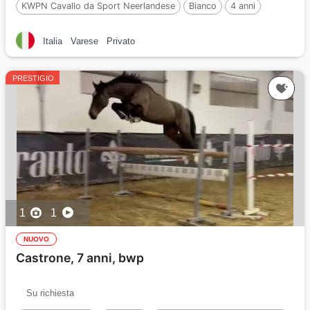
KWPN Cavallo da Sport Neerlandese
Bianco
4 anni
172 cm
Per :
Lennox US
Italia
Varese
Privato
PRESTIGIO
1
1
NUOVO
Castrone, 7 anni, bwp
Su richiesta