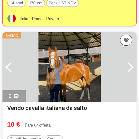
14 anni
170 cm
Per :
USTINOV
Italia
Roma
Privato
BASICO
2
Vendo cavalla italiana da salto
10 €
Fare un'offerta
Cavalli in vendita
Cavalla