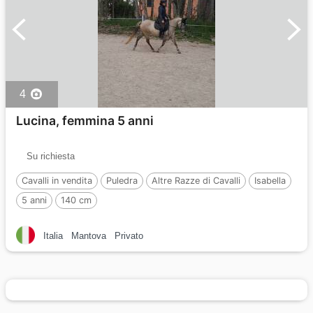
4
Lucina, femmina 5 anni
Su richiesta
Cavalli in vendita
Puledra
Altre Razze di Cavalli
Isabella
5 anni
140 cm
Italia
Mantova
Privato