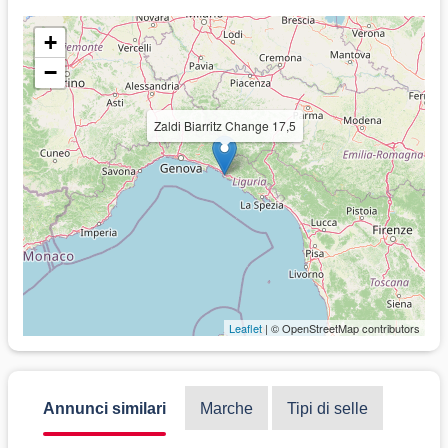
+
−
Zaldi Biarritz Change 17,5
Leaflet
| © OpenStreetMap contributors
Annunci similari
Marche
Tipi di selle