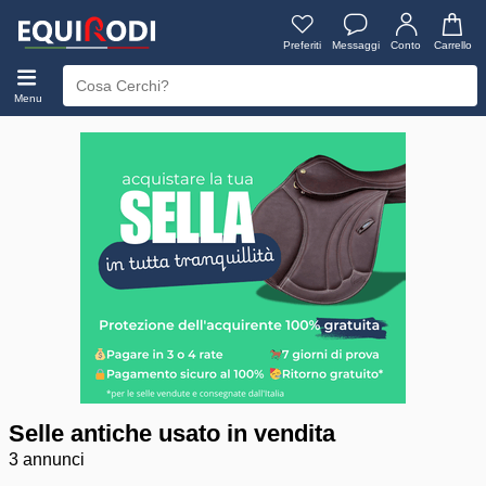
Preferiti
Messaggi
Conto
Carrello
Menu
Selle antiche usato in vendita
3 annunci