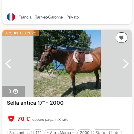
Francia
Tarn-et-Garonne
Privato
ACQUISTO SICURO
3
Sella antica 17" - 2000
70 €
oppure paga in X rate
Sella antica
17"
- Altra Marca -
2000
Stato :
Usato