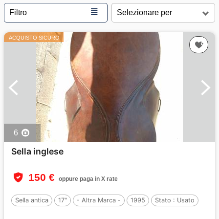
≣
Filtro
ACQUISTO SICURO
6
Sella inglese
150 €
oppure paga in X rate
Sella antica
17"
- Altra Marca -
1995
Stato :
Usato