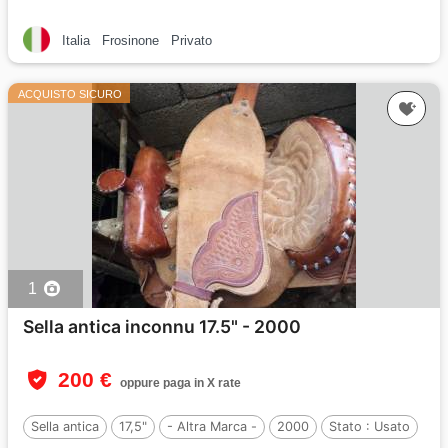
Italia
Frosinone
Privato
ACQUISTO SICURO
1
Sella antica inconnu 17.5" - 2000
200 €
oppure paga in X rate
Sella antica
17,5"
- Altra Marca -
2000
Stato :
Usato