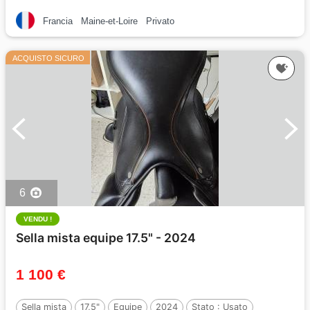
Francia
Maine-et-Loire
Privato
ACQUISTO SICURO
6
VENDU !
Sella mista equipe 17.5" - 2024
1 100 €
Sella mista
17,5"
Equipe
2024
Stato :
Usato