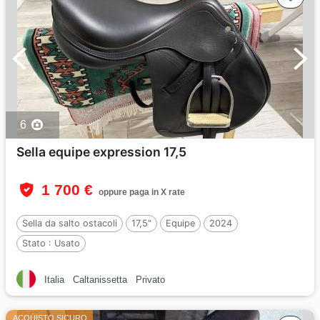
6
Sella equipe expression 17,5
1 700 €
oppure paga in X rate
Sella da salto ostacoli
17,5"
Equipe
2024
Stato :
Usato
Italia
Caltanissetta
Privato
ACQUISTO SICURO