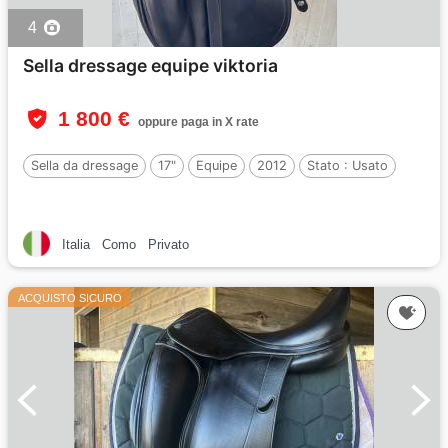
4
Sella dressage equipe viktoria
1 800 €
oppure paga in X rate
Sella da dressage
17"
Equipe
2012
Stato :
Usato
Italia
Como
Privato
ACQUISTO SICURO