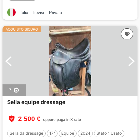
Italia
Treviso
Privato
ACQUISTO SICURO
7
Sella equipe dressage
2 500 €
oppure paga in X rate
Sella da dressage
17"
Equipe
2024
Stato :
Usato