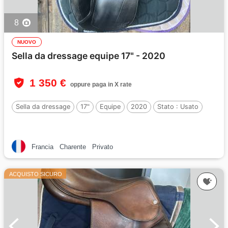
8
NUOVO
Sella da dressage equipe 17" - 2020
1 350 €
oppure paga in X rate
Sella da dressage
17"
Equipe
2020
Stato :
Usato
Francia
Charente
Privato
ACQUISTO SICURO