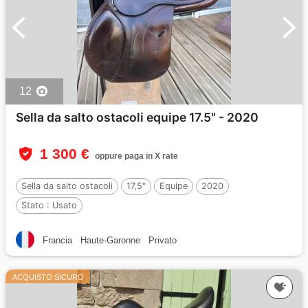
12
Sella da salto ostacoli equipe 17.5" - 2020
1 300 €
oppure paga in X rate
Sella da salto ostacoli
17,5"
Equipe
2020
Stato :
Usato
Francia
Haute-Garonne
Privato
ACQUISTO SICURO