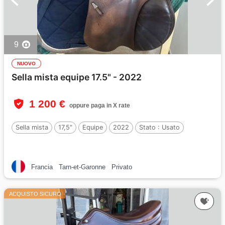
9
NUOVO
Sella mista equipe 17.5" - 2022
1 200 €
oppure paga in X rate
Sella mista
17,5"
Equipe
2022
Stato :
Usato
Francia
Tarn-et-Garonne
Privato
ACQUISTO SICURO