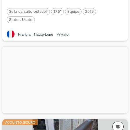
Sella da salto ostacoli
17,5"
Equipe
2019
Stato :
Usato
Francia
Haute-Loire
Privato
ACQUISTO SICURO