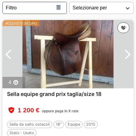
≣
Filtro
ACQUISTO SICURO
4
Sella equipe grand prix taglia/size 18
1 200 €
oppure paga in X rate
Sella da salto ostacoli
18"
Equipe
2015
Stato :
Usato