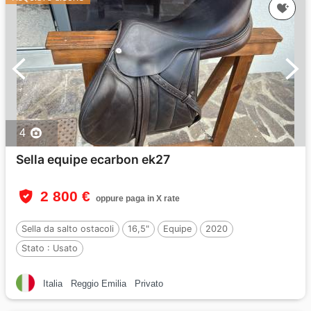
4
Sella equipe ecarbon ek27
2 800 €
oppure paga in X rate
Sella da salto ostacoli
16,5"
Equipe
2020
Stato :
Usato
Italia
Reggio Emilia
Privato