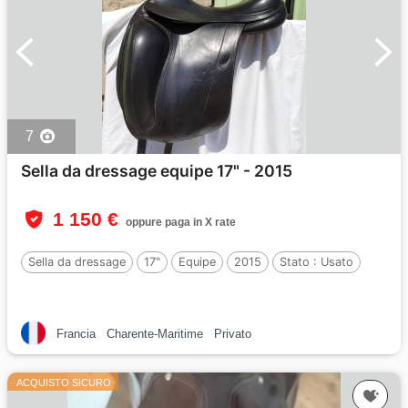
7
Sella da dressage equipe 17" - 2015
1 150 €
oppure paga in X rate
Sella da dressage
17"
Equipe
2015
Stato :
Usato
Francia
Charente-Maritime
Privato
ACQUISTO SICURO