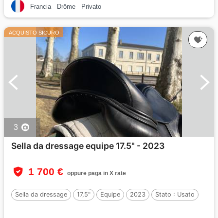
Francia
Drôme
Privato
ACQUISTO SICURO
3
Sella da dressage equipe 17.5" - 2023
1 700 €
oppure paga in X rate
Sella da dressage
17,5"
Equipe
2023
Stato :
Usato