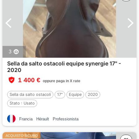
3
Sella da salto ostacoli equipe synergie 17" -
2020
1 400 €
oppure paga in X rate
Sella da salto ostacoli
17"
Equipe
2020
Stato :
Usato
Francia
Hérault
Professionista
ACQUISTO SICURO