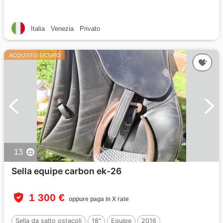
Italia
Venezia
Privato
ACQUISTO SICURO
13
Sella equipe carbon ek-26
1 300 €
oppure paga in X rate
Sella da salto ostacoli
18"
Equipe
2016