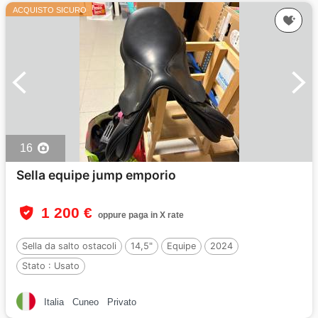
ACQUISTO SICURO
16
Sella equipe jump emporio
1 200 €
oppure paga in X rate
Sella da salto ostacoli
14,5"
Equipe
2024
Stato :
Usato
Italia
Cuneo
Privato