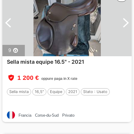
9
Sella mista equipe 16.5" - 2021
1 200 €
oppure paga in X rate
Sella mista
16,5"
Equipe
2021
Stato :
Usato
Francia
Corse-du-Sud
Privato