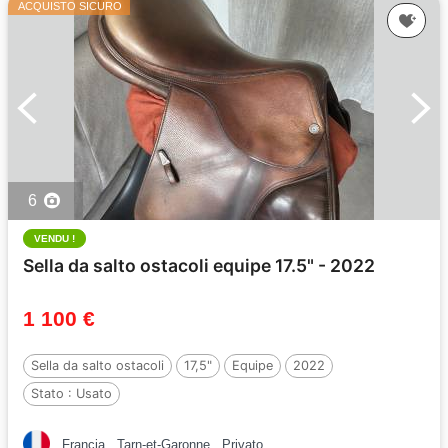
ACQUISTO SICURO
6
VENDU !
Sella da salto ostacoli equipe 17.5" - 2022
1 100 €
Sella da salto ostacoli
17,5"
Equipe
2022
Stato :
Usato
Francia
Tarn-et-Garonne
Privato