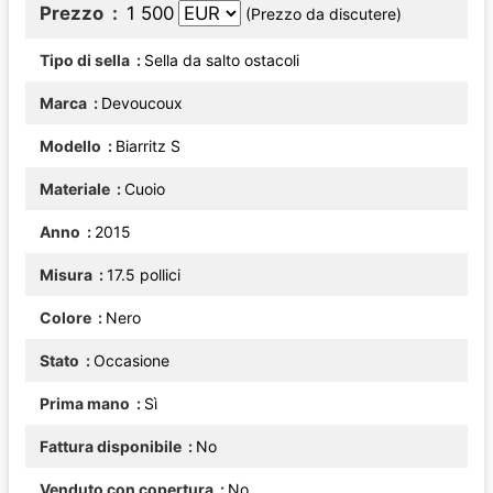
Prezzo
1 500
(Prezzo da discutere)
Tipo di sella
Sella da salto ostacoli
Marca
Devoucoux
Modello
Biarritz S
Materiale
Cuoio
Anno
2015
Misura
17.5 pollici
Colore
Nero
Stato
Occasione
Prima mano
Sì
Fattura disponibile
No
Venduto con copertura
No