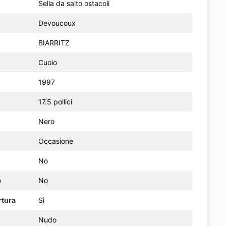
Sella da salto ostacoli
Devoucoux
BIARRITZ
Cuoio
1997
17.5 pollici
Nero
Occasione
No
e
No
rtura
Sì
Nudo