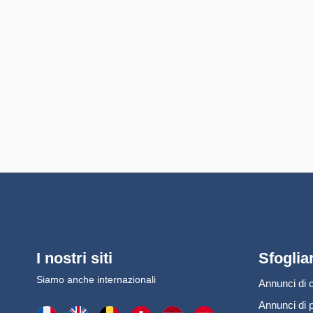
I nostri siti
Sfoglia
Siamo anche internazionali
Annunci di c
Annunci di 