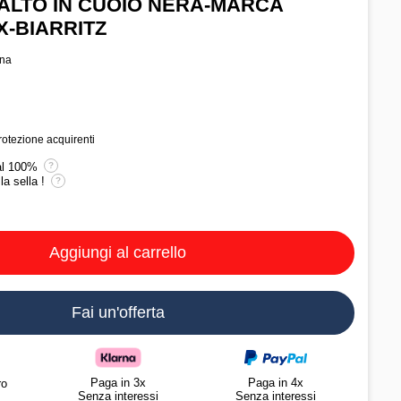
ALTO IN CUOIO NERA-MARCA
-BIARRITZ
ona
protezione acquirenti
al 100%
?
la sella !
?
Aggiungi al carrello
Fai un'offerta
Paga in 3x
Paga in 4x
ro
Senza interessi
Senza interessi