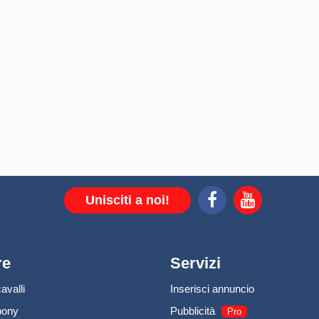
Unisciti a noi!
re
Servizi
avalli
Inserisci annuncio
pony
Pubblicità
Pro