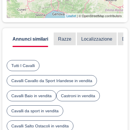
Leaflet
| © OpenStreetMap contributors
Annunci similari
Razze
Localizzazione
Dis
Tutti I Cavalli
Cavalli Cavallo da Sport Irlandese in vendita
Cavalli Baio in vendita
Castroni in vendita
Cavalli da sport in vendita
Cavalli Salto Ostacoli in vendita