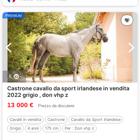
PREMIUM
8
Castrone cavallo da sport irlandese in vendita
2022 grigio , don vhp z
13 000 €
Prezzo da discutere
Cavalli in vendita
Castrone
Cavallo da Sport Irlandese
Grigio
4 anni
175 cm
Per :
Don vhp z