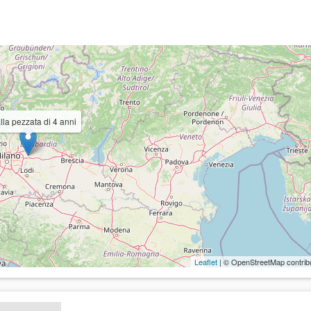
la pezzata di 4 anni
Leaflet
| © OpenStreetMap contrib