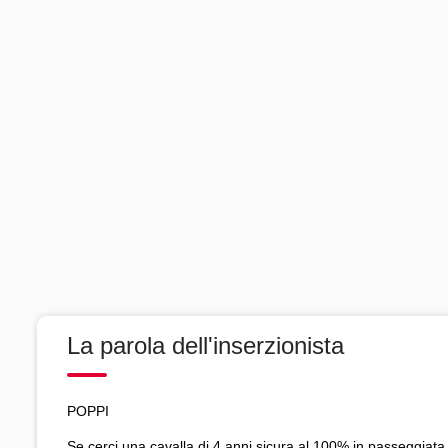
La parola dell'inserzionista
POPPI
Se cerci una cavalla di 4 anni sicura al 100% in passeggiata