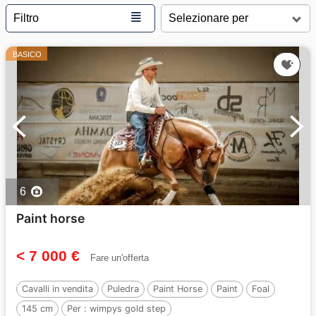
≣
Filtro
BASICO
6
Paint horse
< 7 000 €
Fare un'offerta
Cavalli in vendita
Puledra
Paint Horse
Paint
Foal
145 cm
Per :
wimpys gold step