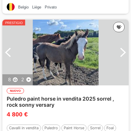
Belgio
Liège
Privato
PRESTIGIO
8
2
NUOVO
Puledro paint horse in vendita 2025 sorrel ,
rock sonny versary
4 800 €
Cavalli in vendita
Puledro
Paint Horse
Sorrel
Foal