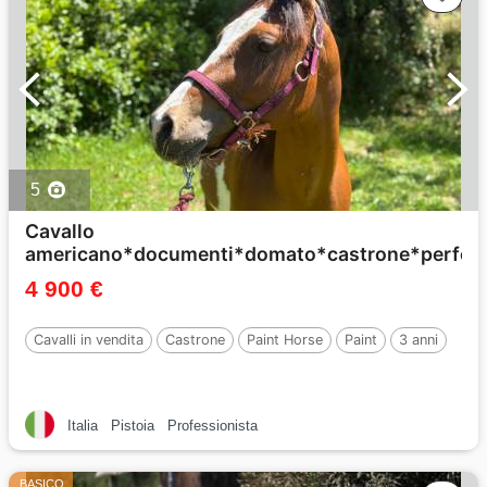
5
Cavallo
americano*documenti*domato*castrone*perfet
4 900 €
Cavalli in vendita
Castrone
Paint Horse
Paint
3 anni
Italia
Pistoia
Professionista
BASICO