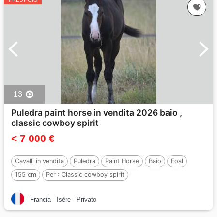
13
Puledra paint horse in vendita 2026 baio ,
classic cowboy spirit
< 7 000 €
Cavalli in vendita
Puledra
Paint Horse
Baio
Foal
155 cm
Per :
Classic cowboy spirit
Francia
Isère
Privato