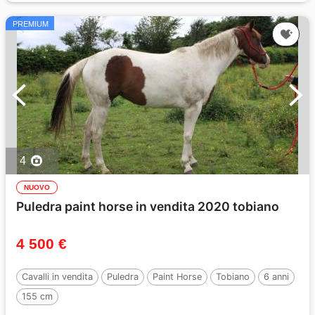
PREMIUM
4
NUOVO
Puledra paint horse in vendita 2020 tobiano
4 500 €
Cavalli in vendita
Puledra
Paint Horse
Tobiano
6 anni
155 cm