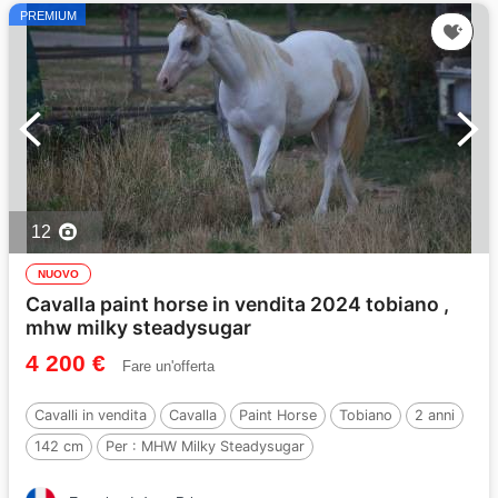
PREMIUM
12
NUOVO
Cavalla paint horse in vendita 2024 tobiano ,
mhw milky steadysugar
4 200 €
Fare un'offerta
Cavalli in vendita
Cavalla
Paint Horse
Tobiano
2 anni
142 cm
Per :
MHW Milky Steadysugar