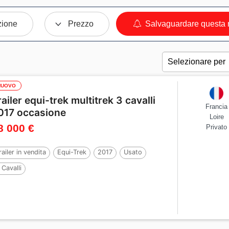
zione
Prezzo
Salvaguardare questa r
NUOVO
railer equi-trek multitrek 3 cavalli
Francia
017 occasione
Loire
8 000 €
Privato
railer in vendita
Equi-Trek
2017
Usato
 Cavalli