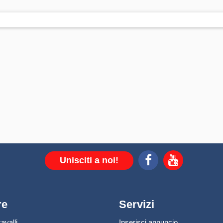
Unisciti a noi!
re
Servizi
avalli
Inserisci annuncio