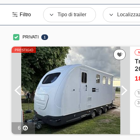
Filtro
Tipo di trailer
Localizza
PRIVATI
1
PRESTIGIO
T
2
1
T
3
6