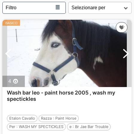
≣
Filtro
BASICO
4
Wash bar leo - paint horse 2005 , wash my
spectickles
Etalon Cavallo
Razza :
Paint Horse
Per :
WASH MY SPECTICKLES
e :
Br Jae Bar Trouble