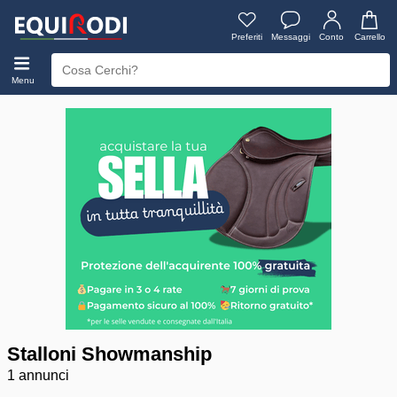
Preferiti
Messaggi
Conto
Carrello
Menu
Stalloni Showmanship
1 annunci