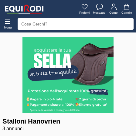
Preferiti
Messaggi
Conto
Carrello
Menu
Stalloni Hanovrien
3 annunci