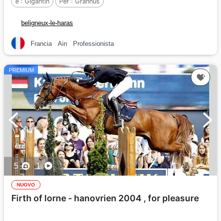
e :
Gigantin
Per :
Grannus
beligneux-le-haras
Francia
Ain
Professionista
PREMIUM
5
1
NUOVO
Firth of lorne - hanovrien 2004 , for pleasure