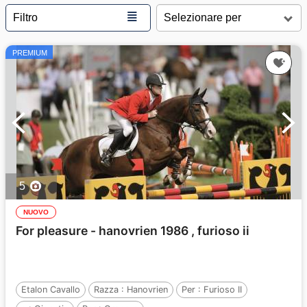
≣
Filtro
PREMIUM
5
NUOVO
For pleasure - hanovrien 1986 , furioso ii
Etalon Cavallo
Razza :
Hanovrien
Per :
Furioso II