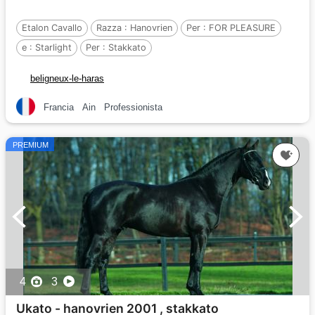
Etalon Cavallo
Razza :
Hanovrien
Per :
FOR PLEASURE
e :
Starlight
Per :
Stakkato
beligneux-le-haras
Francia
Ain
Professionista
PREMIUM
4
3
Ukato - hanovrien 2001 , stakkato