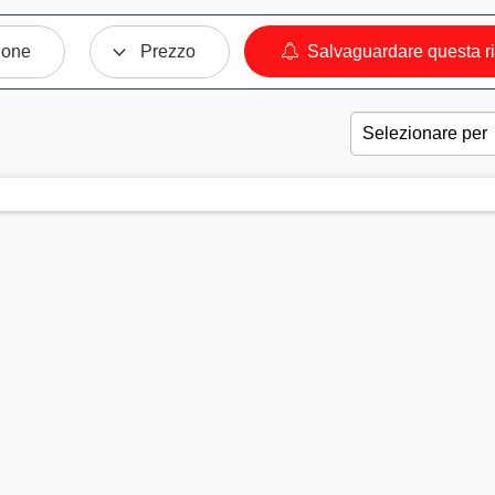
ione
Prezzo
Salvaguardare questa r