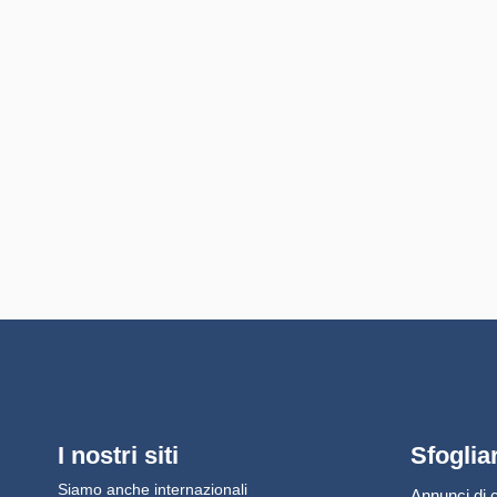
I nostri siti
Sfoglia
Siamo anche internazionali
Annunci di c