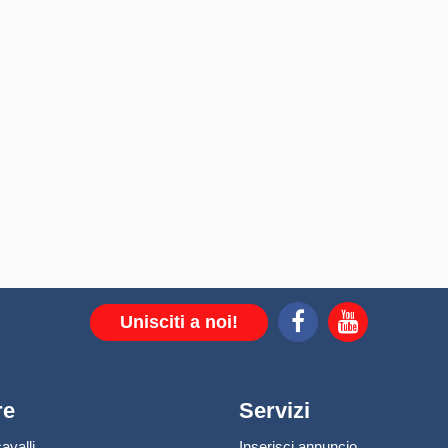
Unisciti a noi!
re
Servizi
avalli
Inserisci annuncio