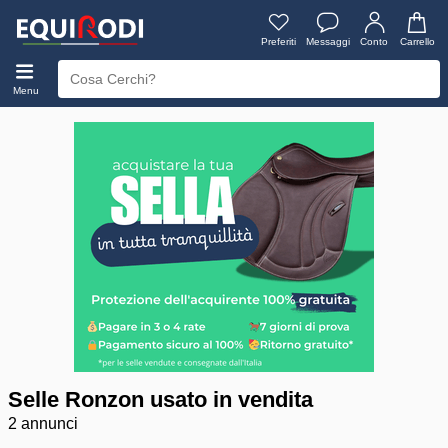
Preferiti
Messaggi
Conto
Carrello
Menu
Selle Ronzon usato in vendita
2 annunci