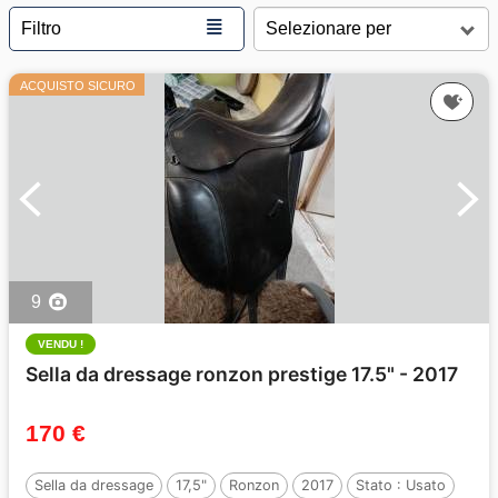
≣
Filtro
ACQUISTO SICURO
9
VENDU !
Sella da dressage ronzon prestige 17.5" - 2017
170 €
Sella da dressage
17,5"
Ronzon
2017
Stato :
Usato