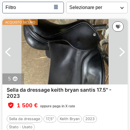
≣
Filtro
ACQUISTO SICURO
5
Sella da dressage keith bryan santis 17.5" -
2023
1 500 €
oppure paga in X rate
Sella da dressage
17,5"
Keith Bryan
2023
Stato :
Usato