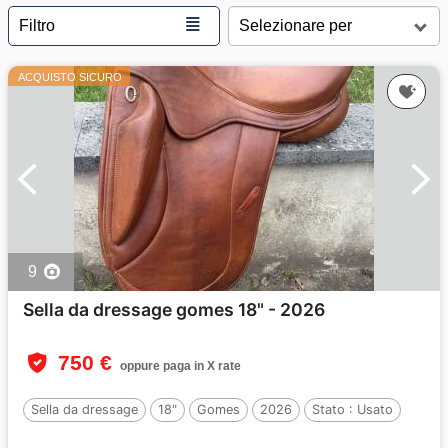
≣
Filtro
ACQUISTO SICURO
9
Sella da dressage gomes 18" - 2026
750 €
oppure paga in X rate
Sella da dressage
18"
Gomes
2026
Stato :
Usato