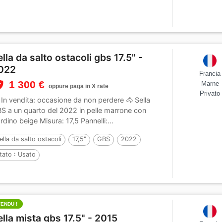
ella da salto ostacoli gbs 17.5" -
022
Francia
1 300 €
Marne
oppure paga in X rate
Privato
 In vendita: occasione da non perdere 🐴 Sella
S a un quarto del 2022 in pelle marrone con
rdino beige Misura: 17,5 Pannelli:...
ella da salto ostacoli
17,5"
GBS
2022
tato :
Usato
VENDU !
ella mista gbs 17.5" - 2015