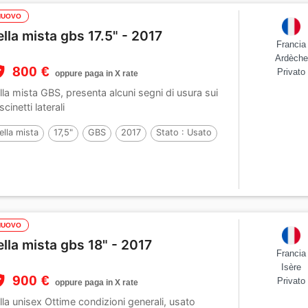
NUOVO
ella mista gbs 17.5" - 2017
Francia
Ardèche
800 €
Privato
oppure paga in X rate
lla mista GBS, presenta alcuni segni di usura sui
scinetti laterali
ella mista
17,5"
GBS
2017
Stato :
Usato
NUOVO
ella mista gbs 18" - 2017
Francia
Isère
900 €
Privato
oppure paga in X rate
lla unisex Ottime condizioni generali, usato