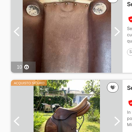
S
Se
cu
qu
S
10
ACQUISTO SICURO
S
In
po
Mi