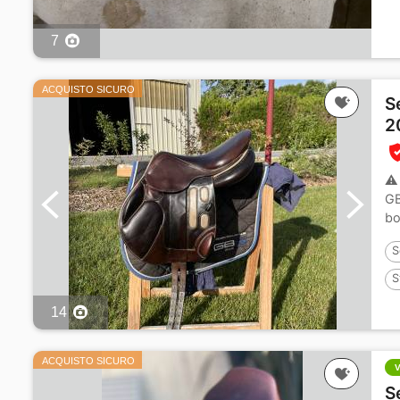
7
ACQUISTO SICURO
S
2
⚠️
GB
bo
S
S
14
ACQUISTO SICURO
S