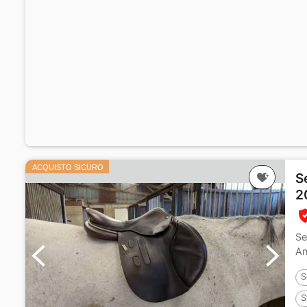
ACQUISTO SICURO
S
2
Se
An
S
S