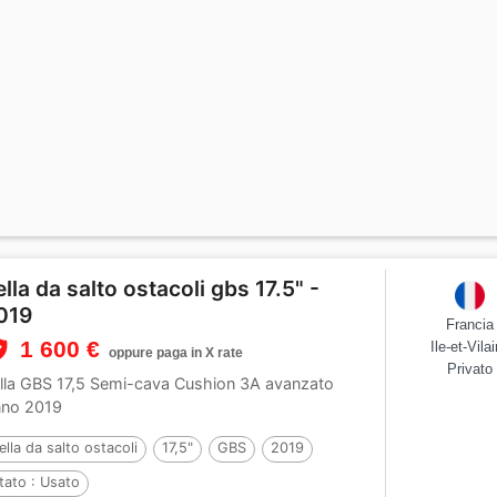
ella da salto ostacoli gbs 17.5" -
019
Francia
1 600 €
Ile-et-Vila
oppure paga in X rate
Privato
lla GBS 17,5 Semi-cava Cushion 3A avanzato
no 2019
ella da salto ostacoli
17,5"
GBS
2019
tato :
Usato