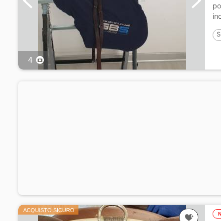
po
in
S
4
ACQUISTO SICURO