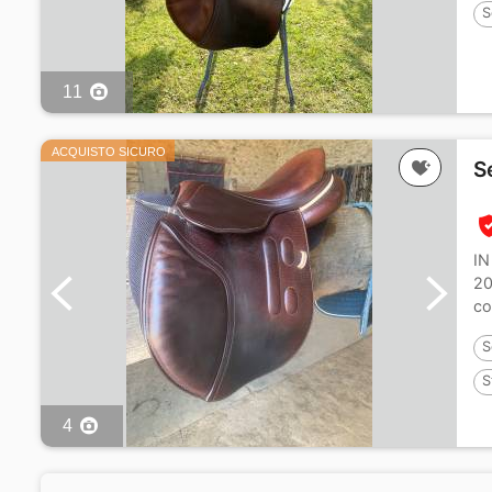
S
11
ACQUISTO SICURO
S
IN
20
co
S
S
4