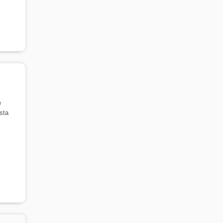
e
sta