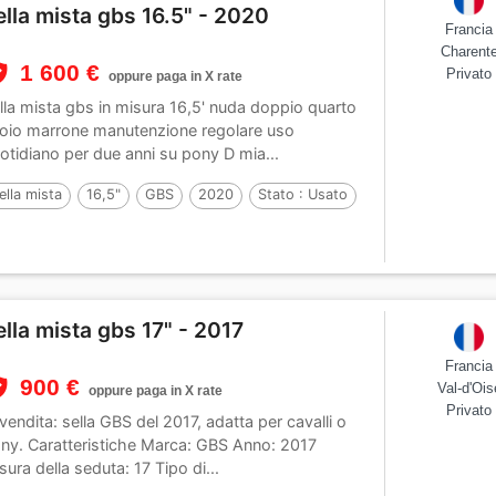
ella mista gbs 16.5" - 2020
Francia
Charent
1 600 €
Privato
oppure paga in X rate
lla mista gbs in misura 16,5' nuda doppio quarto
oio marrone manutenzione regolare uso
otidiano per due anni su pony D mia...
ella mista
16,5"
GBS
2020
Stato :
Usato
ella mista gbs 17" - 2017
Francia
900 €
Val-d'Ois
oppure paga in X rate
Privato
 vendita: sella GBS del 2017, adatta per cavalli o
ny. Caratteristiche Marca: GBS Anno: 2017
sura della seduta: 17 Tipo di...