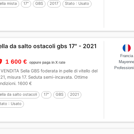
ella mista
17"
GBS
2017
Stato :
Usato
ella da salto ostacoli gbs 17" - 2021
Francia
1 600 €
Mayenn
oppure paga in X rate
Professioni
 VENDITA Sella GBS foderata in pelle di vitello del
21, misura 17. Seduta semi-incavata. Ottime
ndizioni. 1600 €
ella da salto ostacoli
17"
GBS
2021
tato :
Usato