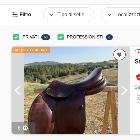
Filtro
Tipo di selle
Localizzaz
PRIVATI
PROFESSIONISTI
63
6
ACQUISTO SICURO
S
Se
S
6