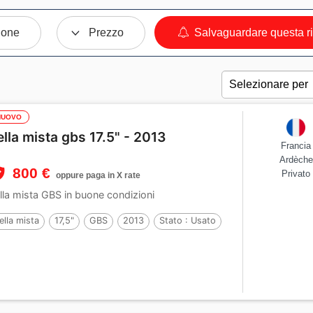
ione
Prezzo
Salvaguardare questa r
NUOVO
ella mista gbs 17.5" - 2013
Francia
Ardèche
800 €
Privato
oppure paga in X rate
lla mista GBS in buone condizioni
ella mista
17,5"
GBS
2013
Stato :
Usato