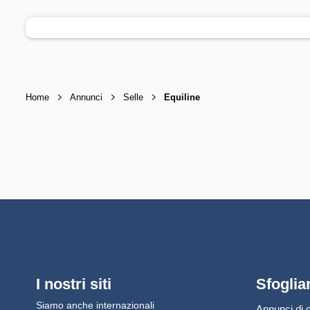
Home
Annunci
Selle
Equiline
I nostri siti
Sfoglia
Siamo anche internazionali
Annunci di c