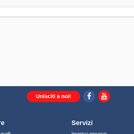
Unisciti a noi!
re
Servizi
avalli
Inserisci annuncio