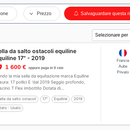
ione
Prezzo
Salvaguardare questa r
ella da salto ostacoli equiline
quiline 17" - 2019
Francia
1 600 €
Aube
oppure paga in X rate
Privato
ndo la mia sella da equitazione marca Equiline
sura: 17 pollici E 'dal 2019 Seggio profondo,
scino T Flex imbottito Dotata di...
ella da salto ostacoli
17"
Equiline
2019
tato :
Usato