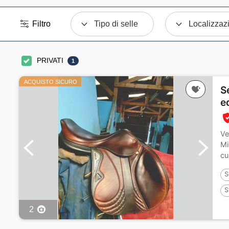
Filtro
Tipo di selle
Localizzaz
PRIVATI
1
ACQUISTO SICURO
S
e
Ve
Mi
cu
S
S
2