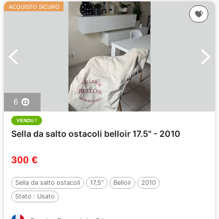
ACQUISTO SICURO
6
VENDU !
Sella da salto ostacoli belloir 17.5" - 2010
300 €
Sella da salto ostacoli
17,5"
Belloir
2010
Stato :
Usato