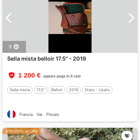
9
Sella mista belloir 17.5" - 2019
1 200 €
oppure paga in X rate
Sella mista
17,5"
Belloir
2019
Stato :
Usato
Francia
Var
Privato
ACQUISTO SICURO