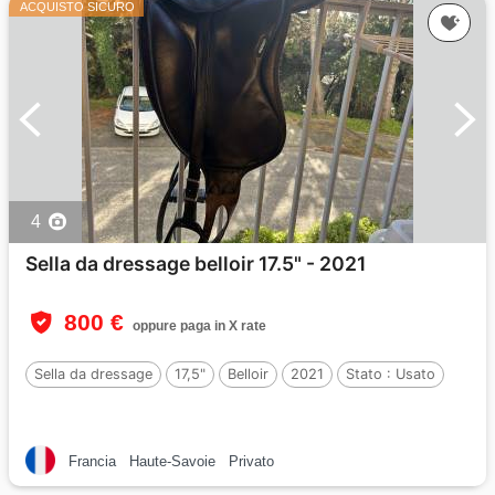
ACQUISTO SICURO
4
Sella da dressage belloir 17.5" - 2021
800 €
oppure paga in X rate
Sella da dressage
17,5"
Belloir
2021
Stato :
Usato
Francia
Haute-Savoie
Privato