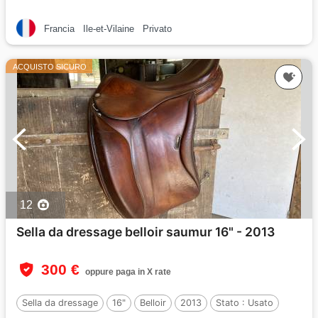
Francia
Ile-et-Vilaine
Privato
ACQUISTO SICURO
12
Sella da dressage belloir saumur 16" - 2013
300 €
oppure paga in X rate
Sella da dressage
16"
Belloir
2013
Stato :
Usato