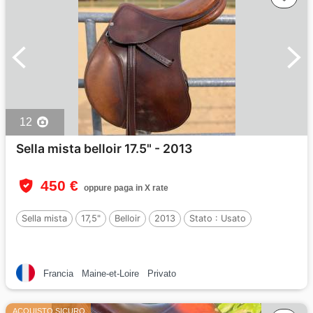
12
Sella mista belloir 17.5" - 2013
450 €
oppure paga in X rate
Sella mista
17,5"
Belloir
2013
Stato :
Usato
Francia
Maine-et-Loire
Privato
ACQUISTO SICURO