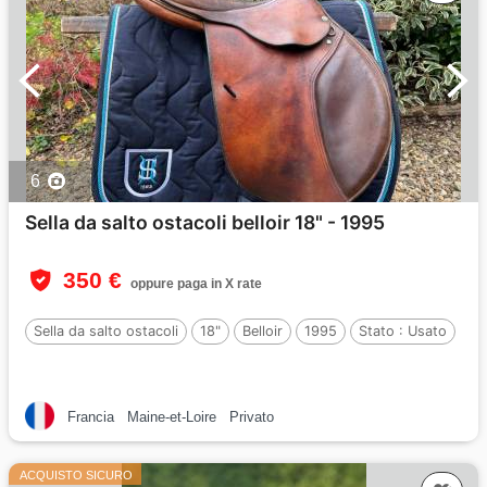
6
Sella da salto ostacoli belloir 18" - 1995
350 €
oppure paga in X rate
Sella da salto ostacoli
18"
Belloir
1995
Stato :
Usato
Francia
Maine-et-Loire
Privato
ACQUISTO SICURO