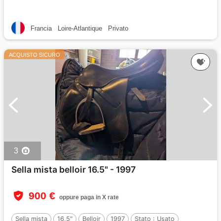
Francia
Loire-Atlantique
Privato
ACQUISTO SICURO
3
Sella mista belloir 16.5" - 1997
900 €
oppure paga in X rate
Sella mista
16,5"
Belloir
1997
Stato :
Usato