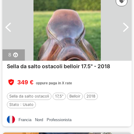
8
Sella da salto ostacoli belloir 17.5" - 2018
349 €
oppure paga in X rate
Sella da salto ostacoli
17,5"
Belloir
2018
Stato :
Usato
Francia
Nord
Professionista