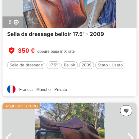
6
Sella da dressage belloir 17.5" - 2009
350 €
oppure paga in X rate
Sella da dressage
17,5"
Belloir
2009
Stato :
Usato
Francia
Manche
Privato
ACQUISTO SICURO