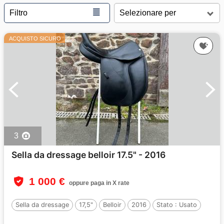
≣
Filtro
ACQUISTO SICURO
3
Sella da dressage belloir 17.5" - 2016
1 000 €
oppure paga in X rate
Sella da dressage
17,5"
Belloir
2016
Stato :
Usato