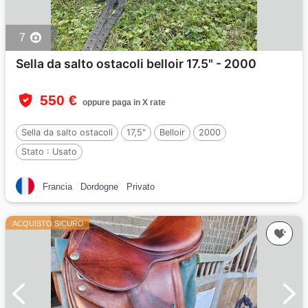
7
Sella da salto ostacoli belloir 17.5" - 2000
550 €
oppure paga in X rate
Sella da salto ostacoli
17,5"
Belloir
2000
Stato :
Usato
Francia
Dordogne
Privato
ACQUISTO SICURO