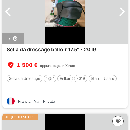
7
Sella da dressage belloir 17.5" - 2019
1 500 €
oppure paga in X rate
Sella da dressage
17,5"
Belloir
2019
Stato :
Usato
Francia
Var
Privato
ACQUISTO SICURO