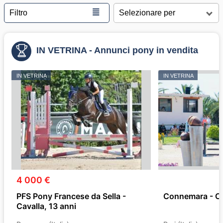
≣
Filtro
IN VETRINA - Annunci pony in vendita
IN VETRINA
IN VETRINA
4 000 €
PFS Pony Francese da Sella -
Connemara - Cav
Cavalla, 13 anni