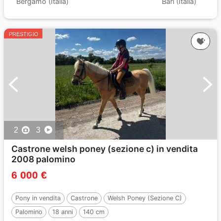
Bergamo (Italia)
Bari (Italia)
PRESTIGIO
2
3
Castrone welsh poney (sezione c) in vendita
2008 palomino
6 000 €
Pony in vendita
Castrone
Welsh Poney (Sezione C)
Palomino
18 anni
140 cm