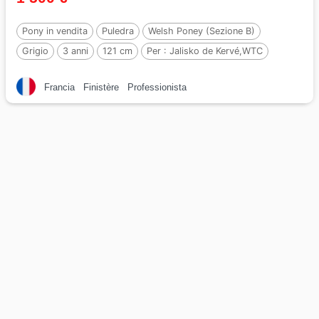
Pony in vendita
Puledra
Welsh Poney (Sezione B)
Grigio
3 anni
121 cm
Per :
Jalisko de Kervé,WTC
Francia
Finistère
Professionista