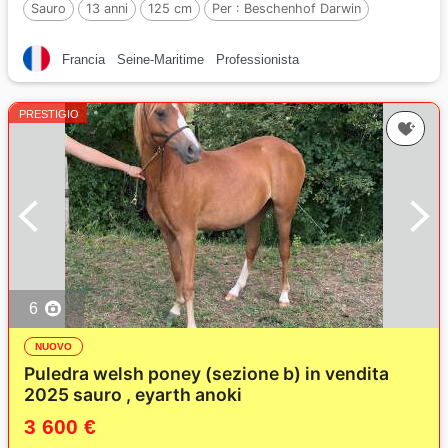
Sauro
13 anni
125 cm
Per :
Beschenhof Darwin
Francia
Seine-Maritime
Professionista
PRESTIGIO
6
NUOVO
Puledra welsh poney (sezione b) in vendita
2025 sauro , eyarth anoki
3 600 €