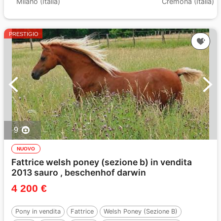
Milano (Italia)
Cremona (Italia)
PRESTIGIO
9
NUOVO
Fattrice welsh poney (sezione b) in vendita
2013 sauro , beschenhof darwin
4 200 €
Pony in vendita
Fattrice
Welsh Poney (Sezione B)