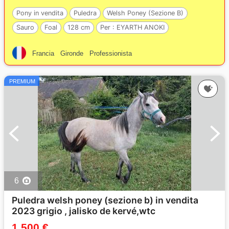
Pony in vendita
Puledra
Welsh Poney (Sezione B)
Sauro
Foal
128 cm
Per :
EYARTH ANOKI
Francia
Gironde
Professionista
PREMIUM
6
Puledra welsh poney (sezione b) in vendita
2023 grigio , jalisko de kervé,wtc
1 500 €