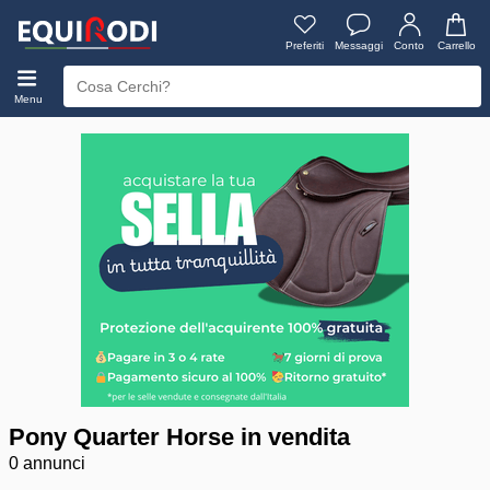
Preferiti
Messaggi
Conto
Carrello
Menu
Pony Quarter Horse in vendita
0 annunci