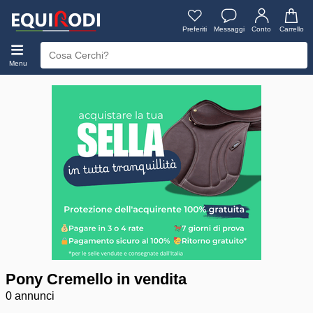
Preferiti
Messaggi
Conto
Carrello
Menu
Pony Cremello in vendita
0 annunci