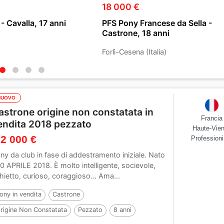
18 000 €
 Cavalla, 17 anni
PFS Pony Francese da Sella -
Castrone, 18 anni
Forlì-Cesena (Italia)
NUOVO
astrone origine non constatata in
Francia
endita 2018 pezzato
Haute-Vie
 2 000 €
Professioni
ny da club in fase di addestramento iniziale. Nato
 10 APRILE 2018. È molto intelligente, socievole,
hietto, curioso, coraggioso... Ama...
ony in vendita
Castrone
rigine Non Constatata
Pezzato
8 anni