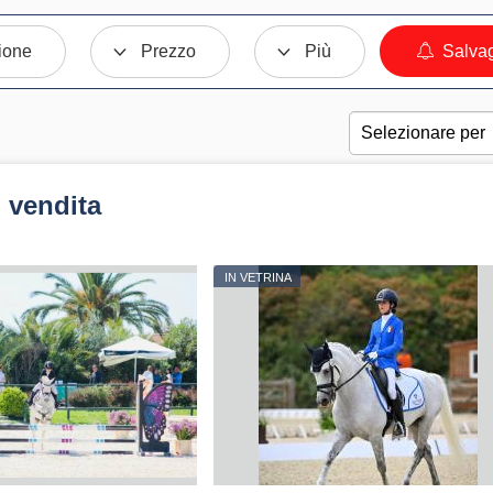
ione
Prezzo
Più
Salvag
 vendita
IN VETRINA