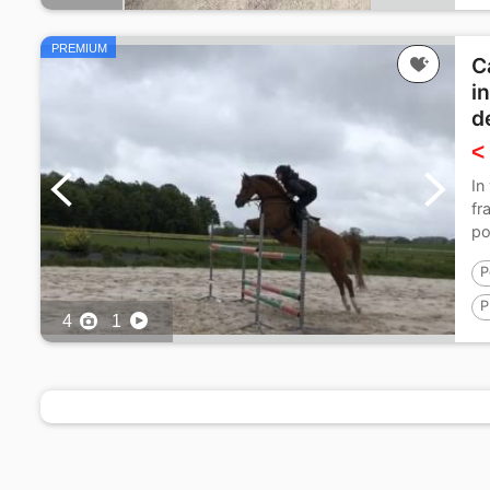
1
PREMIUM
C
i
d
<
In
fr
po
P
P
4
1
1