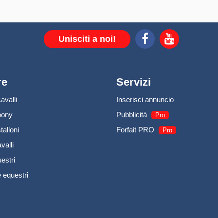
Unisciti a noi!
re
Servizi
avalli
Inserisci annuncio
pony
Pubblicità
Pro
talloni
Forfait PRO
Pro
valli
estri
 equestri