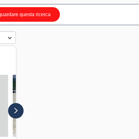
uardare questa ricerca
IN VETRINA
IN VETRINA