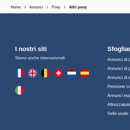
Home
Annunci
Pony
Altri pony
I nostri siti
Sfoglia
Siamo anche internazionali
Annunci di c
Annunci di 
Annunci di s
Pensione ca
Annunci equ
Attrezzature
Selle usate