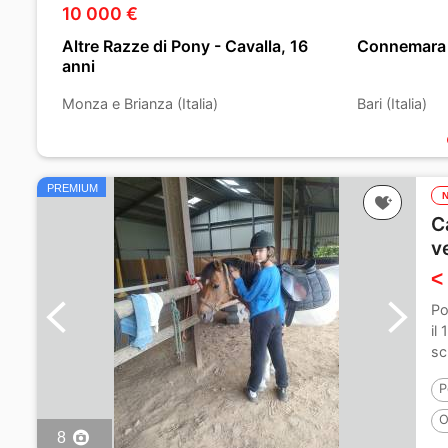
10 000 €
Altre Razze di Pony - Cavalla, 16
Connemara -
anni
Monza e Brianza (Italia)
Bari (Italia)
PREMIUM
C
v
<
Po
il
sc
P
O
8