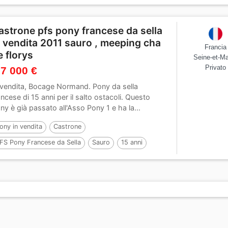
35 cm
astrone pfs pony francese da sella
n vendita 2011 sauro , meeping cha
Francia
e florys
Seine-et-M
Privato
 7 000 €
 vendita, Bocage Normand. Pony da sella
ancese di 15 anni per il salto ostacoli. Questo
ny è già passato all'Asso Pony 1 e ha la...
ony in vendita
Castrone
FS Pony Francese da Sella
Sauro
15 anni
49 cm
Per :
MEEPING CHA DE FLORYS