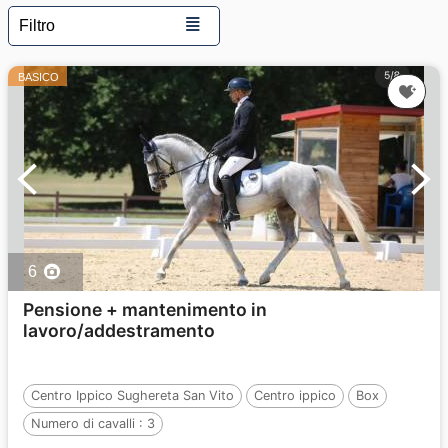
≣
Filtro
BASICO
6
Pensione + mantenimento in
lavoro/addestramento
Centro Ippico Sughereta San Vito
Centro ippico
Box
Numero di cavalli :
3