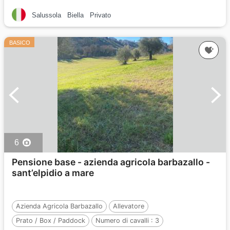
Salussola
Biella
Privato
BASICO
6
Pensione base - azienda agricola barbazallo -
sant’elpidio a mare
Azienda Agricola Barbazallo
Allevatore
Prato / Box / Paddock
Numero di cavalli :
3