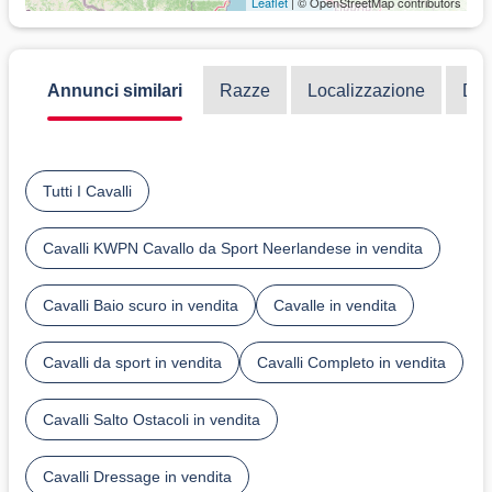
Leaflet
| © OpenStreetMap contributors
Annunci similari
Razze
Localizzazione
Dis
Tutti I Cavalli
Cavalli KWPN Cavallo da Sport Neerlandese in vendita
Cavalli Baio scuro in vendita
Cavalle in vendita
Cavalli da sport in vendita
Cavalli Completo in vendita
Cavalli Salto Ostacoli in vendita
Cavalli Dressage in vendita