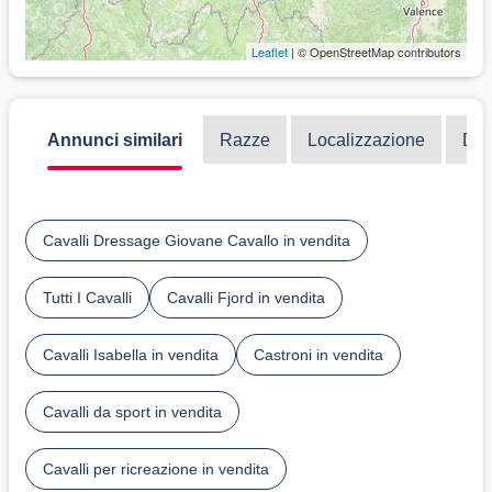
Leaflet
| © OpenStreetMap contributors
Annunci similari
Razze
Localizzazione
Dis
Cavalli Dressage Giovane Cavallo in vendita
Tutti I Cavalli
Cavalli Fjord in vendita
Cavalli Isabella in vendita
Castroni in vendita
Cavalli da sport in vendita
Cavalli per ricreazione in vendita