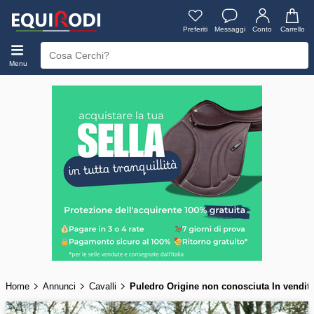
Preferiti
Messaggi
Conto
Carrello
Menu
Home
Annunci
Cavalli
Puledro Origine non conosciuta In vendita