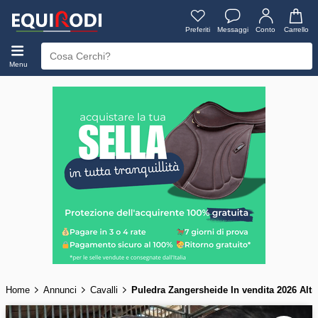
Preferiti
Messaggi
Conto
Carrello
Menu
Home
Annunci
Cavalli
Puledra Zangersheide In vendita 2026 Altr