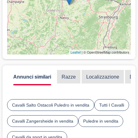
Leaflet
| © OpenStreetMap contributors
Annunci similari
Razze
Localizzazione
Dis
Cavalli Salto Ostacoli Puledro in vendita
Tutti I Cavalli
Cavalli Zangersheide in vendita
Puledre in vendita
Cavalli da sport in vendita