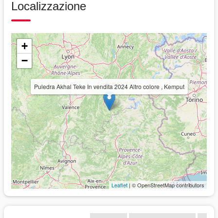
Localizzazione
+
−
Puledra Akhal Teke In vendita 2024 Altro colore , Kemput
Leaflet
| © OpenStreetMap contributors