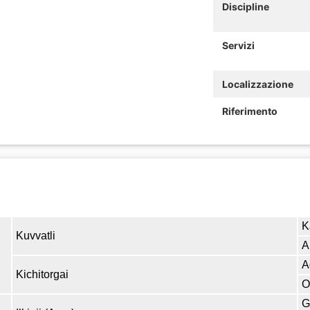
Discipline
Servizi
Localizzazione
Riferimento
K
Kuvvatli
A
A
Kichitorgai
O
G