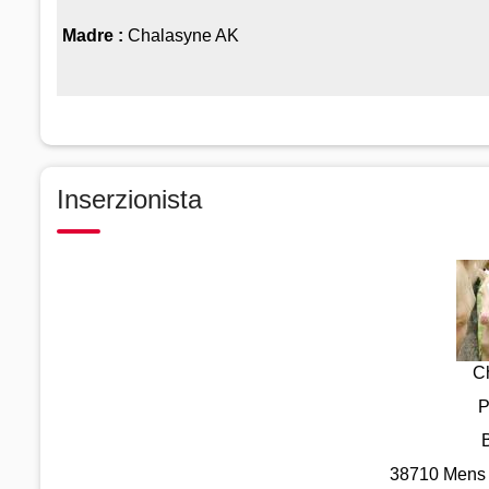
Madre :
Chalasyne AK
Inserzionista
Ch
P
38710 Mens 