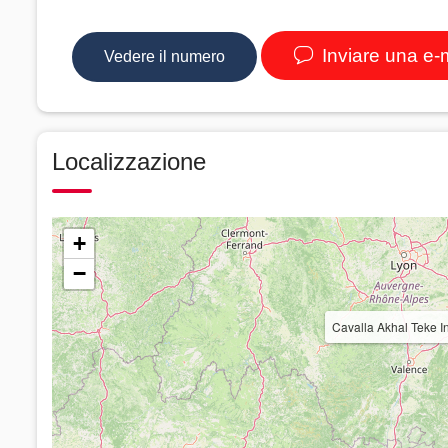
Inviare una e-
Vedere il numero
Localizzazione
+
−
Cavalla Akhal Teke I