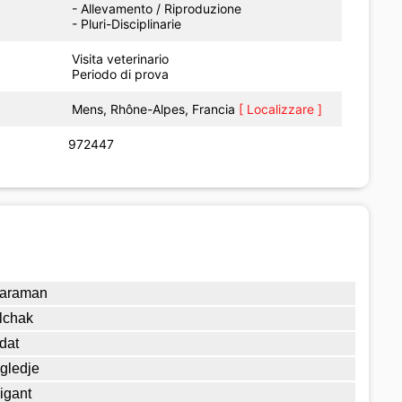
- Allevamento / Riproduzione
- Pluri-Disciplinarie
Visita veterinario
Periodo di prova
Mens, Rhône-Alpes, Francia
[ Localizzare ]
972447
araman
lchak
dat
gledje
igant