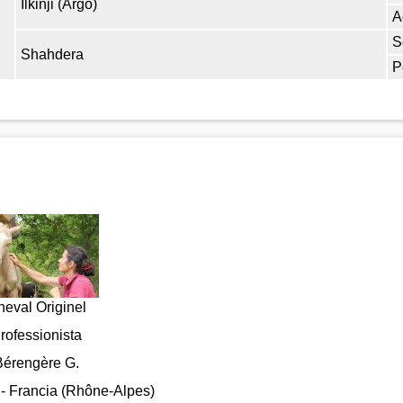
Ilkinji (Argo)
A
S
Shahdera
P
eval Originel
rofessionista
Bérengère G.
- Francia (Rhône-Alpes)