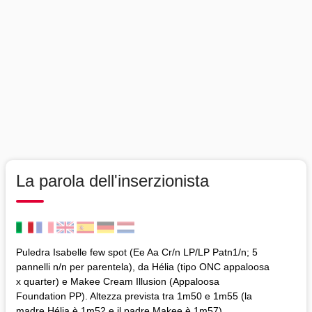
La parola dell'inserzionista
Puledra Isabelle few spot (Ee Aa Cr/n LP/LP Patn1/n; 5
pannelli n/n per parentela), da Hélia (tipo ONC appaloosa
x quarter) e Makee Cream Illusion (Appaloosa
Foundation PP). Altezza prevista tra 1m50 e 1m55 (la
madre Hélia è 1m52 e il padre Makee è 1m57).