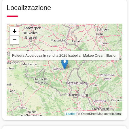
Localizzazione
+
−
Puledra Appaloosa In vendita 2025 Isabella , Makee Cream Illusion
Leaflet
| © OpenStreetMap contributors