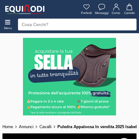
Preferiti
Messaggi
Conto
Carrello
Menu
Home
Annunci
Cavalli
Puledra Appaloosa In vendita 2025 Isabell