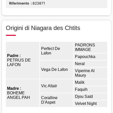
Riferimento
823871
Origini di Niagara des Chtits
PADRONS
Perfect De
IMMAGE
Lafon
Padre :
Papouchka
PETRUS DE
Neral
LAFON
Vega De Lafon
Viperine Al
Maury
Malik
Vic Altaïr
Madre :
Faquih
BOHEME
Djou Saïd
ANGEL PAH
Coralline
D'Aspet
Velvet Night