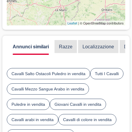
Leaflet
| © OpenStreetMap contributors
Annunci similari
Razze
Localizzazione
Dis
Cavalli Salto Ostacoli Puledro in vendita
Tutti I Cavalli
Cavalli Mezzo Sangue Arabo in vendita
Puledre in vendita
Giovani Cavalli in vendita
Cavalli arabi in vendita
Cavalli di colore in vendita