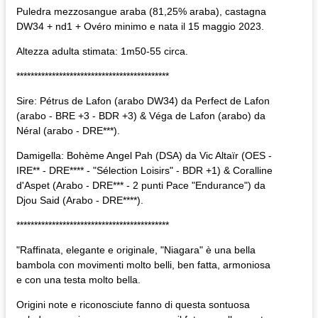
Puledra mezzosangue araba (81,25% araba), castagna
DW34 + nd1 + Ovéro minimo e nata il 15 maggio 2023.
Altezza adulta stimata: 1m50-55 circa.
*******************************************
Sire: Pétrus de Lafon (arabo DW34) da Perfect de Lafon
(arabo - BRE +3 - BDR +3) & Véga de Lafon (arabo) da
Néral (arabo - DRE***).
Damigella: Bohème Angel Pah (DSA) da Vic Altaïr (OES -
IRE** - DRE**** - "Sélection Loisirs" - BDR +1) & Coralline
d'Aspet (Arabo - DRE*** - 2 punti Pace "Endurance") da
Djou Said (Arabo - DRE****).
*******************************************
"Raffinata, elegante e originale, "Niagara" è una bella
bambola con movimenti molto belli, ben fatta, armoniosa
e con una testa molto bella.
Origini note e riconosciute fanno di questa sontuosa