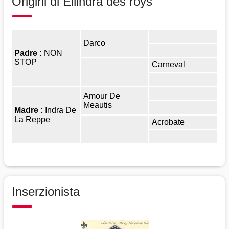
Origini di Ellindra des roys
Darco
Padre :
NON
STOP
Carneval
Amour De
Meautis
Madre :
Indra De
La Reppe
Acrobate
Inserzionista