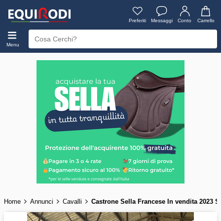
Preferiti
Messaggi
Conto
Carrello
Menu
Home
Annunci
Cavalli
Castrone Sella Francese In vendita 202