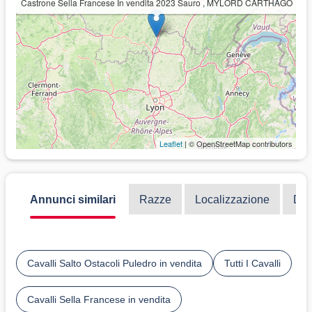
Castrone Sella Francese In vendita 2023 Sauro , MYLORD CARTHAGO
Leaflet
| © OpenStreetMap contributors
Annunci similari
Razze
Localizzazione
Dis
Cavalli Salto Ostacoli Puledro in vendita
Tutti I Cavalli
Cavalli Sella Francese in vendita