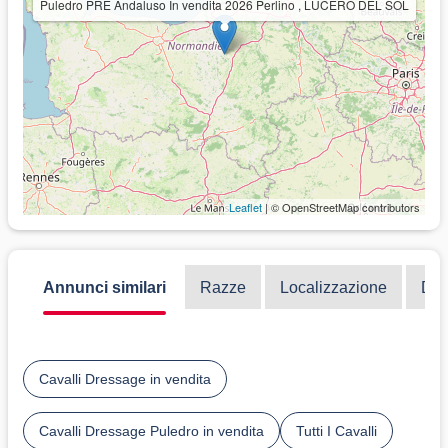
Puledro PRE Andaluso In vendita 2026 Perlino , LUCERO DEL SOL
Leaflet
| © OpenStreetMap contributors
Annunci similari
Razze
Localizzazione
Dis
Cavalli Dressage in vendita
Cavalli Dressage Puledro in vendita
Tutti I Cavalli