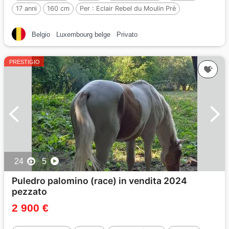
17 anni
160 cm
Per :
Eclair Rebel du Moulin Pré
Belgio
Luxembourg belge
Privato
PRESTIGIO
24
5
Puledro palomino (race) in vendita 2024
pezzato
2 900 €