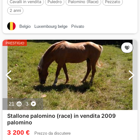
Cavalli in vendita
Puledro
Palomino (Race)
Pezzato
2 anni
Belgio
Luxembourg belge
Privato
PRESTIGIO
21
3
Stallone palomino (race) in vendita 2009
palomino
3 200 €
Prezzo da discutere