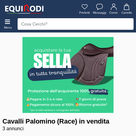
Preferiti
Messaggi
Conto
Carrello
Menu
Cavalli Palomino (Race) in vendita
3 annunci