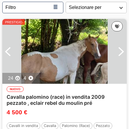
≣
Filtro
PRESTIGIO
24
4
NUOVO
Cavalla palomino (race) in vendita 2009
pezzato , eclair rebel du moulin pré
4 500 €
Cavalli in vendita
Cavalla
Palomino (Race)
Pezzato