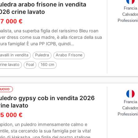
uledra arabo frisone in vendita
Francia
026 crine lavato
Calvado
 7 000 €
Professioni
alista, una superba figlia del rarissimo Bleu roan
lver dress come sua madre, è alla ricerca della sua
tura famiglia! È una PP ICPB, quindi...
avalli in vendita
Puledra
Arabo Frisone
rine lavato
Foal
160 cm
NUOVO
uledro gypsy cob in vendita 2026
Francia
rine lavato
Calvado
 5 000 €
Professioni
pidon, un puledro immensamente calmo e
ntile, sta cercando la sua famiglia per la vita!
glio di Hakasha, una figlia del nostro stallone...