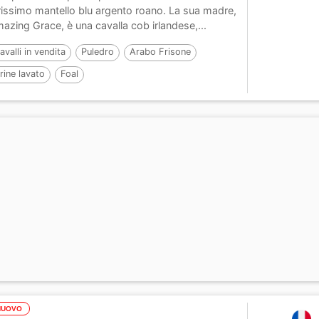
rissimo mantello blu argento roano. La sua madre,
azing Grace, è una cavalla cob irlandese,...
avalli in vendita
Puledro
Arabo Frisone
rine lavato
Foal
NUOVO