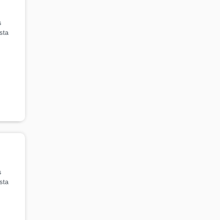
s
sta
s
sta