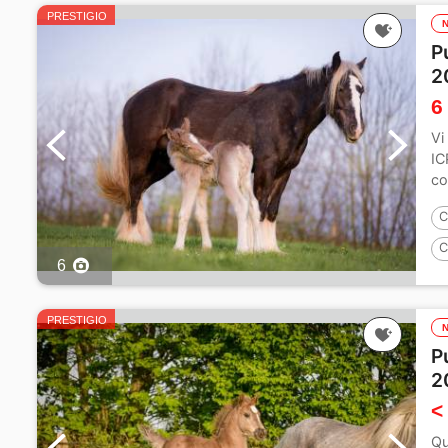
PRESTIGIO
P
2
6
Vi
IC
co
C
C
6
PRESTIGIO
P
2
<
Qu