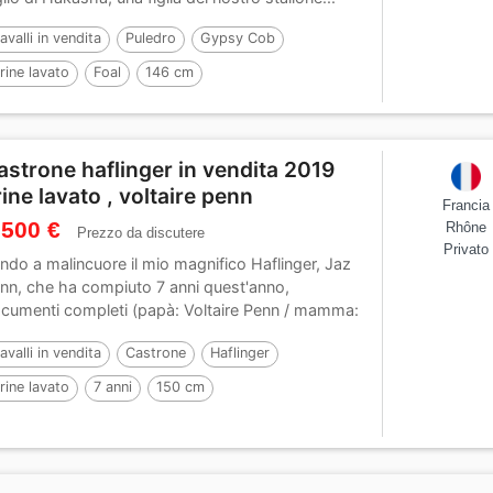
avalli in vendita
Puledro
Gypsy Cob
rine lavato
Foal
146 cm
astrone haflinger in vendita 2019
rine lavato , voltaire penn
Francia
 500 €
Rhône
Prezzo da discutere
Privato
ndo a malincuore il mio magnifico Haflinger, Jaz
nn, che ha compiuto 7 anni quest'anno,
cumenti completi (papà: Voltaire Penn / mamma:
ege...
avalli in vendita
Castrone
Haflinger
rine lavato
7 anni
150 cm
er :
VOLTAIRE PENN