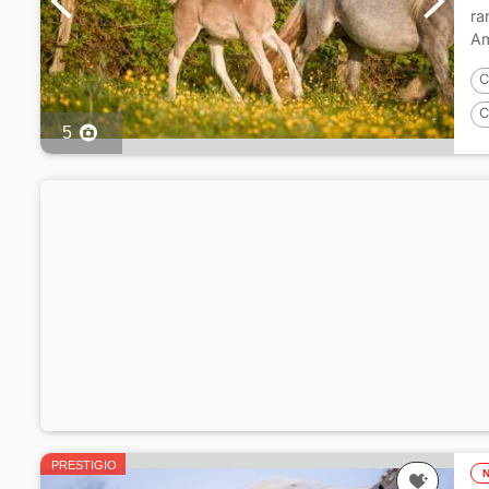
ra
Am
C
C
5
PRESTIGIO