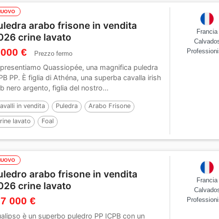
NUOVO
uledra arabo frisone in vendita
Francia
026 crine lavato
Calvado
 000 €
Professioni
Prezzo fermo
 presentiamo Quassiopée, una magnifica puledra
PB PP. È figlia di Athéna, una superba cavalla irish
b nero argento, figlia del nostro...
avalli in vendita
Puledra
Arabo Frisone
rine lavato
Foal
NUOVO
uledro arabo frisone in vendita
Francia
026 crine lavato
Calvado
 7 000 €
Professioni
alipso è un superbo puledro PP ICPB con un