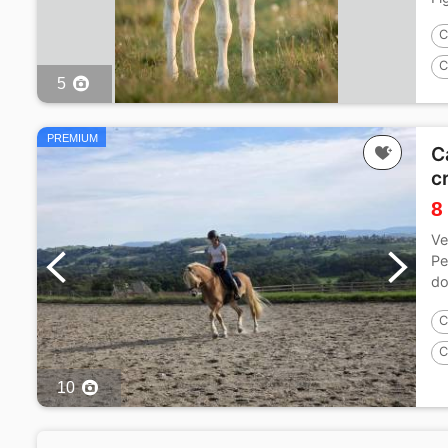
C
C
5
PREMIUM
C
c
8
Ve
Pe
do
Di
C
C
P
10