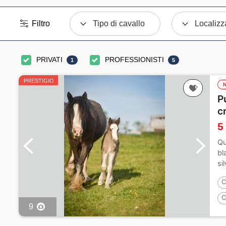
Filtro
Tipo di cavallo
Localizz
PRIVATI
PROFESSIONISTI
1
5
PRESTIGIO
P
c
5
Qu
bl
si
C
C
9