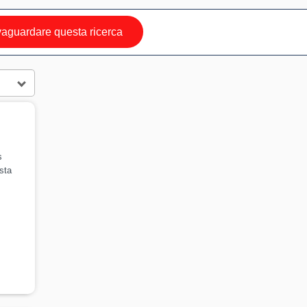
aguardare questa ricerca
s
sta