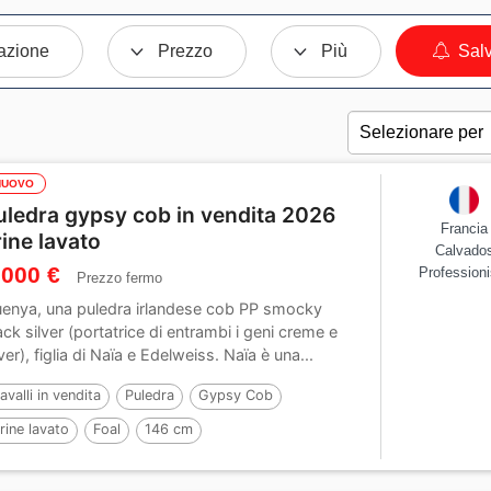
azione
Prezzo
Più
Salv
NUOVO
uledra gypsy cob in vendita 2026
Francia
rine lavato
Calvado
 000 €
Professioni
Prezzo fermo
enya, una puledra irlandese cob PP smocky
ack silver (portatrice di entrambi i geni creme e
lver), figlia di Naïa e Edelweiss. Naïa è una...
avalli in vendita
Puledra
Gypsy Cob
rine lavato
Foal
146 cm