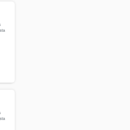
s
sta
s
sta