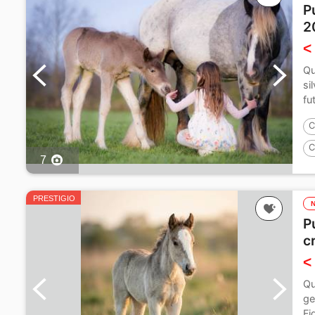
P
2
<
Qu
si
fu
C
C
7
PRESTIGIO
P
c
<
Qu
ge
Fi