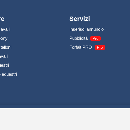
re
Servizi
avalli
Inserisci annuncio
pony
Pubblicità
Pro
talloni
Forfait PRO
Pro
valli
estri
 equestri
IRODI SAS - R.C.S. DOLE 504 811 373 - TVA FR00504811373 -
P