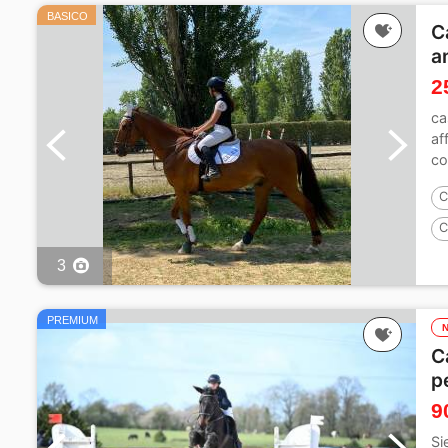
BASICO
C
a
2
ca
af
co
C
C
1
3
PREMIUM
C
p
9
Si