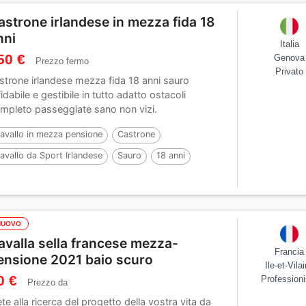
astrone irlandese in mezza fida 18
nni
Italia
50 €
Genova
Prezzo fermo
Privato
strone irlandese mezza fida 18 anni sauro
fidabile e gestibile in tutto adatto ostacoli
mpleto passeggiate sano non vizi.
avallo in mezza pensione
Castrone
avallo da Sport Irlandese
Sauro
18 anni
73 cm
NUOVO
avalla sella francese mezza-
Francia
ensione 2021 baio scuro
Ile-et-Vila
0 €
Professioni
Prezzo da
ete alla ricerca del progetto della vostra vita da