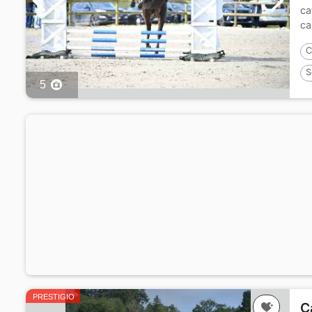
ca
ca
C
S
5
PRESTIGIO
C