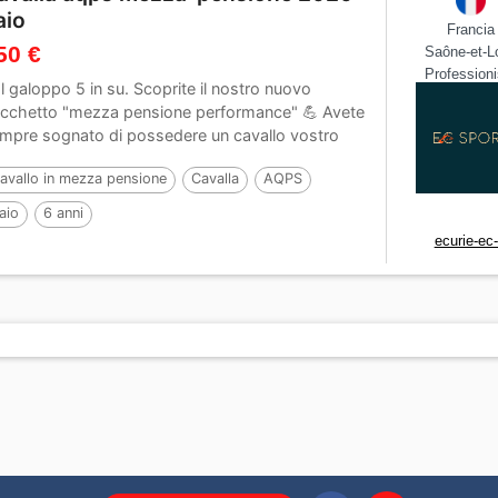
aio
Francia
50 €
Saône-et-Lo
Professioni
l galoppo 5 in su. Scoprite il nostro nuovo
cchetto "mezza pensione performance" 💪 Avete
mpre sognato di possedere un cavallo vostro
...
avallo in mezza pensione
Cavalla
AQPS
aio
6 anni
ecurie-ec-