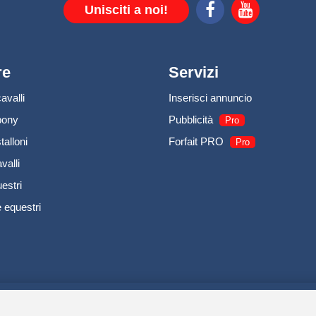
Unisciti a noi!
re
Servizi
avalli
Inserisci annuncio
pony
Pubblicità
Pro
talloni
Forfait PRO
Pro
valli
estri
 equestri