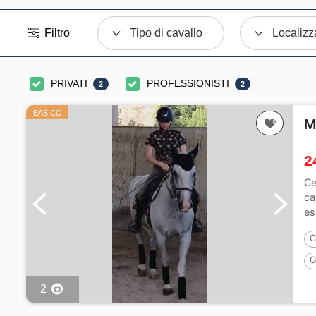
Filtro
Tipo di cavallo
Localizz
PRIVATI
PROFESSIONISTI
2
2
BASICO
M
2
Ce
ca
es
C
G
2