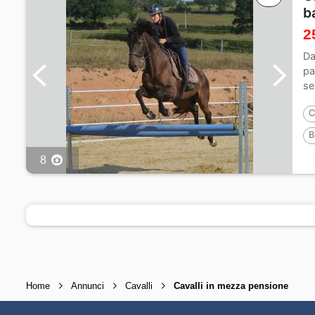
b
2
Da
pa
se
ma
C
B
8
Home
Annunci
Cavalli
Cavalli in mezza pensione