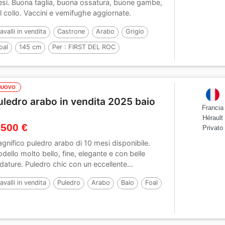
si. Buona taglia, buona ossatura, buone gambe,
l collo. Vaccini e vemifughe aggiornate.
avalli in vendita
Castrone
Arabo
Grigio
oal
145 cm
Per :
FIRST DEL ROC
NUOVO
uledro arabo in vendita 2025 baio
Francia
Hérault
 500 €
Privato
gnifico puledro arabo di 10 mesi disponibile.
dello molto bello, fine, elegante e con belle
dature. Puledro chic con un eccellente...
avalli in vendita
Puledro
Arabo
Baio
Foal