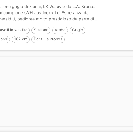
allone grigio di 7 anni, LK Vesuvio da L.A. Kronos,
uricampione (WH Justice) x Lej Esperanza da
erald J, pedigree molto prestigioso da parte di...
avalli in vendita
Stallone
Arabo
Grigio
 anni
162 cm
Per :
L.a kronos