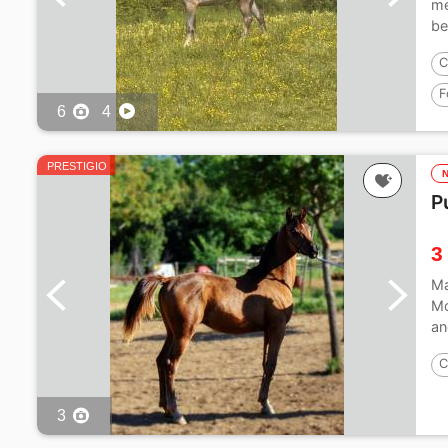
me
be
C
F
6
4
PRESTIGIO
P
3
Ma
Mo
an
C
3