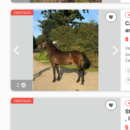
PRESTIGIO
C
a
8
Ve
qu
Ca
C
6
2
PRESTIGIO
S
,
5