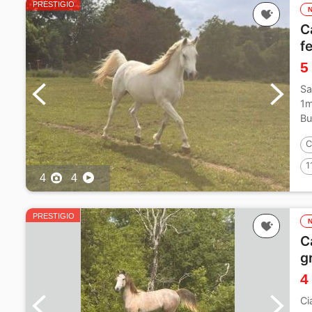
PRESTIGIO
C
f
5
Sa
1m
Bu
C
1
4
4
PRESTIGIO
C
gr
4
Ci