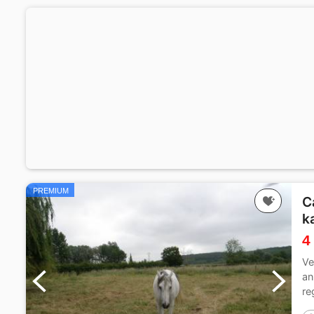
PREMIUM
C
k
4
Ve
an
re