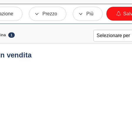
azione
Prezzo
Più
Salv
rina
1
in vendita