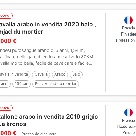
NUOVO
avalla arabo in vendita 2020 baio ,
Francia
mjad du mortier
Finistèr
 000 €
Professioni
ndesi purosangue arabo di 6 anni, 1,54 m,
alificato nelle gare di endurance a livello 80KM.
valla molto bella, facile da cavalcare e facile...
avalli in vendita
Cavalla
Arabo
Baio
 anni
154 cm
Per :
Amjad du mortier
NUOVO
tallone arabo in vendita 2019 grigio
Francia
 l.a kronos
Haute-Sav
 000 €
Privato
Prezzo da discutere