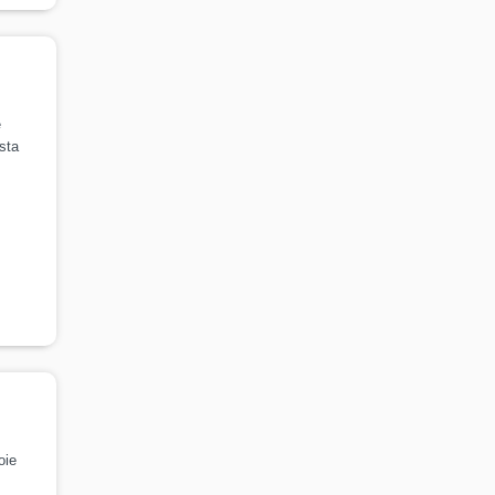
e
sta
oie