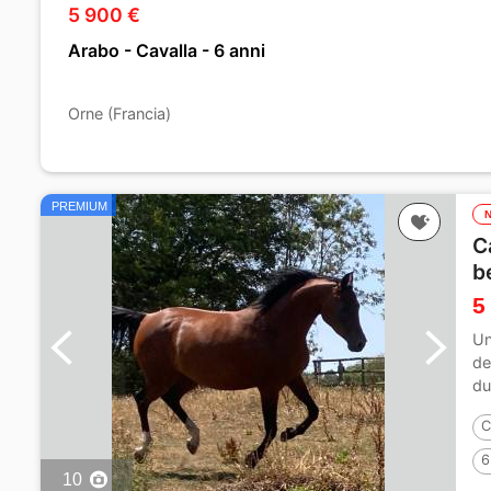
5 900 €
Arabo - Cavalla - 6 anni
Orne (Francia)
PREMIUM
C
b
5
Un
de
du
C
6
10