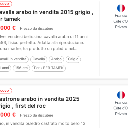
NUOVO
avalla arabo in vendita 2015 grigio ,
Francia
er tamek
Côte d'O
 000 €
Privato
Prezzo da discutere
lve, vendesi bellissima cavalla araba di 11 anni.
56, fisico perfetto. Adatta alla riproduzione.
ona madre, ha prodotto un puledro nel...
avalli in vendita
Cavalla
Arabo
Grigio
1 anni
156 cm
Per :
FER TAMEK
NUOVO
astrone arabo in vendita 2025
Francia
igio , first del roc
Côte d'O
 000 €
Privato
Prezzo da discutere
ao, in vendita puledro castrato molto bello 13