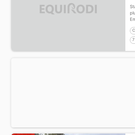
St
pl
Em
C
7