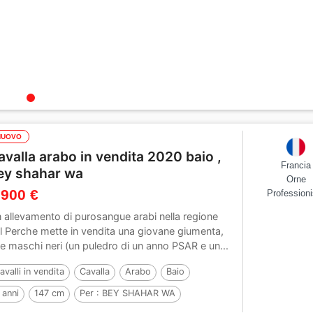
NUOVO
avalla arabo in vendita 2020 baio ,
Francia
ey shahar wa
Orne
 900 €
Professioni
 allevamento di purosangue arabi nella regione
l Perche mette in vendita una giovane giumenta,
e maschi neri (un puledro di un anno PSAR e un...
avalli in vendita
Cavalla
Arabo
Baio
 anni
147 cm
Per :
BEY SHAHAR WA