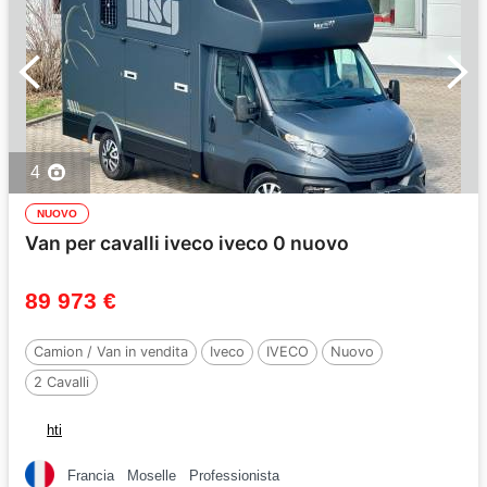
4
NUOVO
Van per cavalli iveco iveco 0 nuovo
89 973 €
Camion / Van in vendita
Iveco
IVECO
Nuovo
2 Cavalli
hti
Francia
Moselle
Professionista