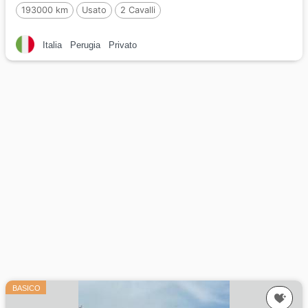
193000 km
Usato
2 Cavalli
Italia
Perugia
Privato
BASICO