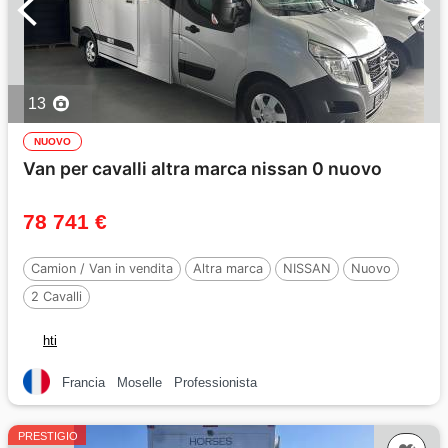
13
NUOVO
Van per cavalli altra marca nissan 0 nuovo
78 741 €
Camion / Van in vendita
Altra marca
NISSAN
Nuovo
2 Cavalli
hti
Francia
Moselle
Professionista
PRESTIGIO