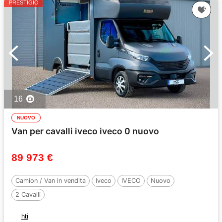
PRESTIGIO
16
NUOVO
Van per cavalli iveco iveco 0 nuovo
89 973 €
Camion / Van in vendita
Iveco
IVECO
Nuovo
2 Cavalli
hti