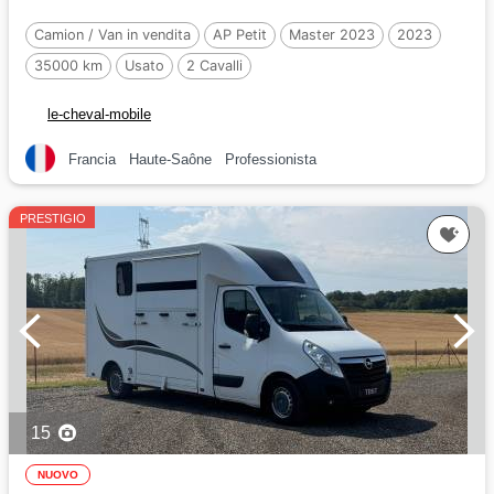
Camion / Van in vendita
AP Petit
Master 2023
2023
35000 km
Usato
2 Cavalli
le-cheval-mobile
Francia
Haute-Saône
Professionista
PRESTIGIO
15
NUOVO