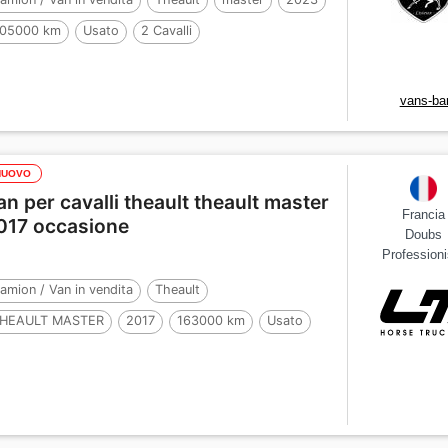
05000 km
Usato
2 Cavalli
vans-ba
NUOVO
an per cavalli theault theault master
Francia
017 occasione
Doubs
Professioni
amion / Van in vendita
Theault
HEAULT MASTER
2017
163000 km
Usato
 Cavalli