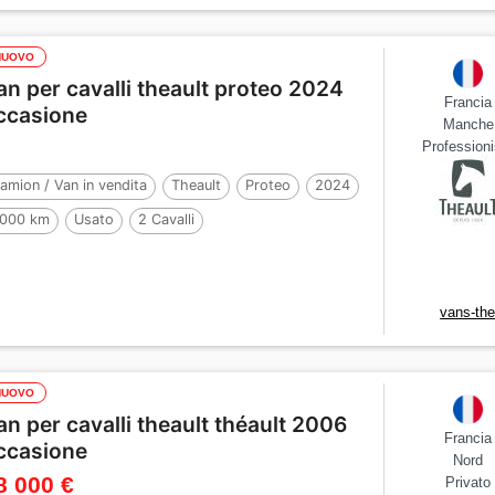
NUOVO
an per cavalli theault proteo 2024
Francia
ccasione
Manche
Professioni
amion / Van in vendita
Theault
Proteo
2024
000 km
Usato
2 Cavalli
vans-the
NUOVO
an per cavalli theault théault 2006
Francia
ccasione
Nord
8 000 €
Privato