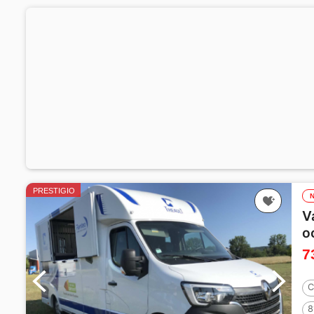
PRESTIGIO
V
o
7
C
8