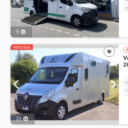
2
5
PRESTIGIO
V
2
C
T
2
21