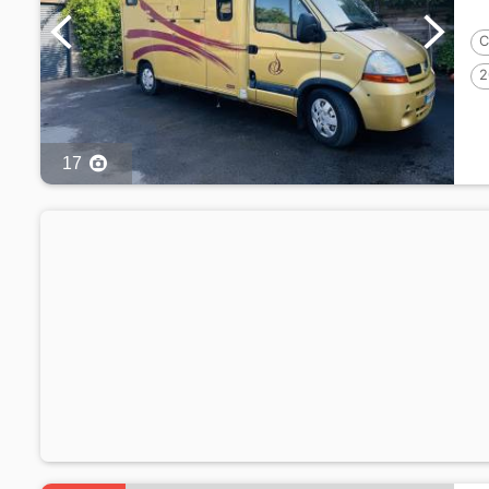
C
2
17