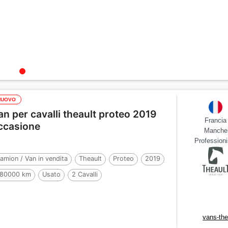
NUOVO
an per cavalli theault proteo 2019
Francia
ccasione
Manche
Professioni
amion / Van in vendita
Theault
Proteo
2019
80000 km
Usato
2 Cavalli
vans-the