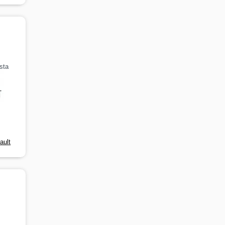
sta
ault