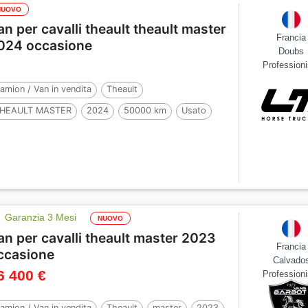
NUOVO
an per cavalli theault theault master
Francia
024 occasione
Doubs
Professioni
amion / Van in vendita
Theault
HEAULT MASTER
2024
50000 km
Usato
 Cavalli
Garanzia 3 Mesi
NUOVO
an per cavalli theault master 2023
Francia
ccasione
Calvado
6 400 €
Professioni
amion / Van in vendita
Theault
master
2023