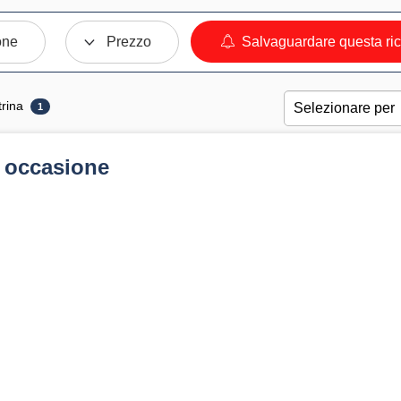
one
Prezzo
Salvaguardare questa ri
trina
1
 occasione