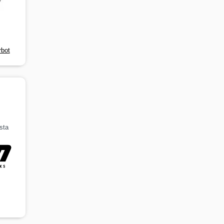
rbot
sta