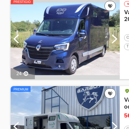
PRESTIGIO
V
2
C
T
2
24
PREMIUM
V
o
5
C