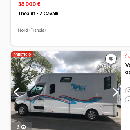
38 000 €
Theault - 2 Cavalli
Nord (Francia)
PRESTIGIO
V
o
C
2
3