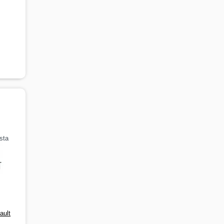
sta
ault