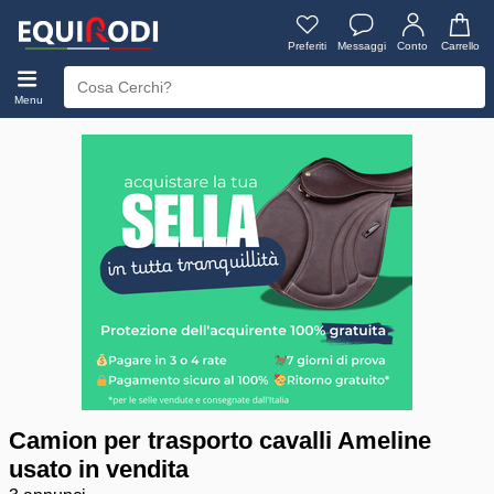
Preferiti
Messaggi
Conto
Carrello
Menu
Camion per trasporto cavalli Ameline
usato in vendita