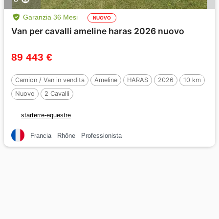
Garanzia 36 Mesi
NUOVO
Van per cavalli ameline haras 2026 nuovo
89 443 €
Camion / Van in vendita
Ameline
HARAS
2026
10 km
Nuovo
2 Cavalli
starterre-equestre
Francia
Rhône
Professionista