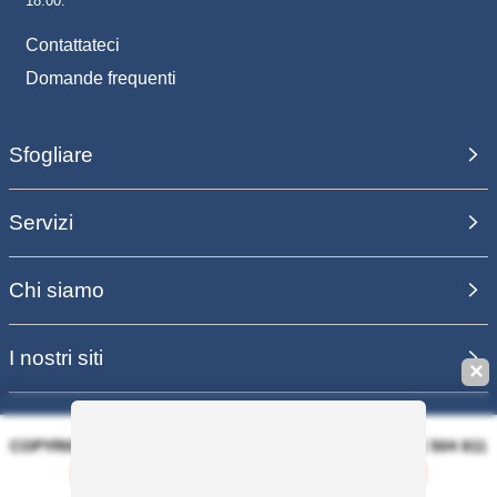
18.00.
Contattateci
Domande frequenti
Sfogliare
Servizi
Chi siamo
I nostri siti
✕
COPYRIGHT 2006 - 2025 - EQUIRODI SAS - R.C.S. DOLE 504 811
373 - TVA FR00504811373
Salvaguardare questa ricerca
PAGAMENTO SICURO AL 100%