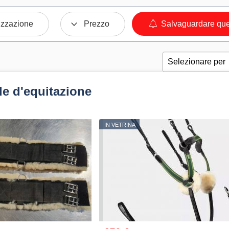
izzazione
Prezzo
Salvaguardare ques
le d'equitazione
IN VETRINA